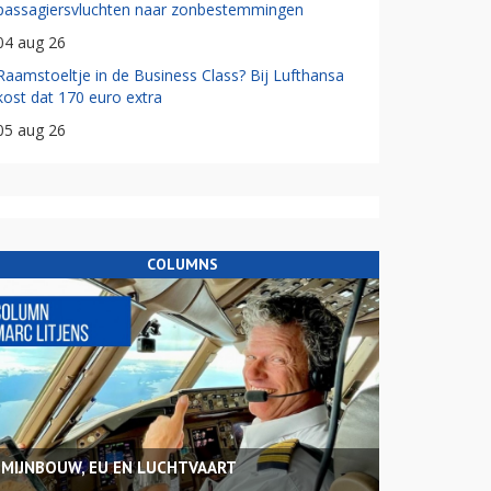
passagiersvluchten naar zonbestemmingen
04 aug 26
Raamstoeltje in de Business Class? Bij Lufthansa
kost dat 170 euro extra
05 aug 26
COLUMNS
MIJNBOUW, EU EN LUCHTVAART