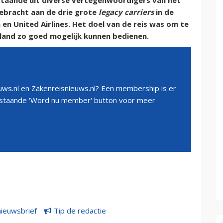
estaande uit diverse vertegenwoordigers van het
ebracht aan de drie grote
legacy carriers
in de
 en United Airlines. Het doel van de reis was om te
land zo goed mogelijk kunnen bedienen.
ws.nl en Zakenreisnieuws.nl? Een membership is er
erstaande 'Word nu member' button voor meer
nieuwsbrief
Tip de redactie