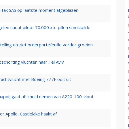
 tak SAS op laatste moment afgeblazen
elen nadat piloot 70.000 xtc-pillen smokkelde
elling en ziet orderportefeuille verder groeien
chorting vluchten naar Tel Aviv
vrachtvlucht met Boeing 777F ooit uit
happij gaat afscheid nemen van A220-100-vloot
 Apollo, Castlelake haakt af