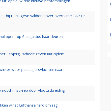
er uit: opnieuw drie nieuwe bestemmingen
rust bij Portugese vakbond over overname TAP te
hol opent op 6 augustus haar deuren
t Esbjerg: 'scheelt zeven uur rijden'
 winter weer passagiersvluchten naar
ernood in: streep door vlootuitbreiding
ukken winst Lufthansa hard omlaag