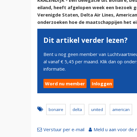
KRALENDIJK - Een delegatie uit Bonaire, b
eiland, heeft afgelopen week een bezoek g
Verenigde Staten, Delta Air Lines, American
onderzoeken hoe de maatschappijen het ei
Dit artikel verder lezen?
Bent u nog geen member van Luchtvaartnieu
al vanaf € 5,45 per maand. Klik dan op ond
informatie.
Word nu member
Inloggen
bonaire
delta
united
american
Verstuur per e-mail
Meld u aan voor de 