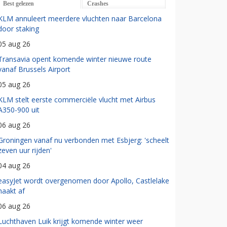
Best gelezen
Crashes
KLM annuleert meerdere vluchten naar Barcelona
door staking
05 aug 26
Transavia opent komende winter nieuwe route
vanaf Brussels Airport
05 aug 26
KLM stelt eerste commerciële vlucht met Airbus
A350-900 uit
06 aug 26
Groningen vanaf nu verbonden met Esbjerg: 'scheelt
zeven uur rijden'
04 aug 26
easyJet wordt overgenomen door Apollo, Castlelake
haakt af
06 aug 26
Luchthaven Luik krijgt komende winter weer