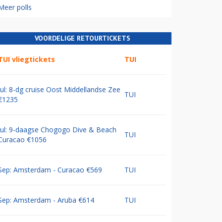
Meer polls
VOORDELIGE RETOURTICKETS
TUI vliegtickets
TUI
Jul: 8-dg cruise Oost Middellandse Zee
TUI
€1235
Jul: 9-daagse Chogogo Dive & Beach
TUI
Curacao €1056
Sep: Amsterdam - Curacao €569
TUI
Sep: Amsterdam - Aruba €614
TUI