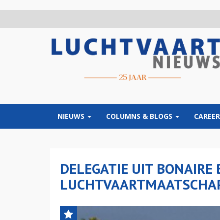
Overslaan
en
naar
de
inhoud
gaan
NIEUWS
COLUMNS & BLOGS
CAREER
DELEGATIE UIT BONAIRE
LUCHTVAARTMAATSCHAP