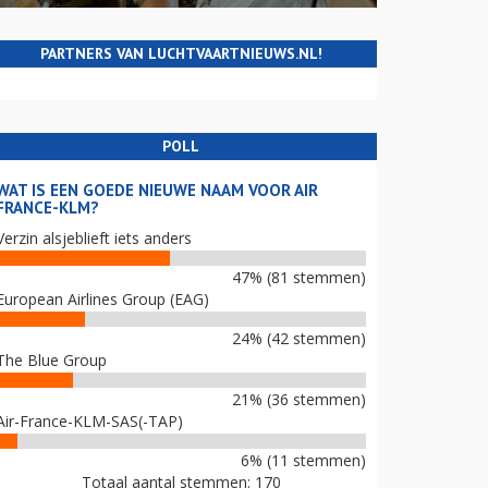
PARTNERS VAN LUCHTVAARTNIEUWS.NL!
POLL
WAT IS EEN GOEDE NIEUWE NAAM VOOR AIR
FRANCE-KLM?
Verzin alsjeblieft iets anders
47% (81 stemmen)
European Airlines Group (EAG)
24% (42 stemmen)
The Blue Group
21% (36 stemmen)
Air-France-KLM-SAS(-TAP)
6% (11 stemmen)
Totaal aantal stemmen: 170