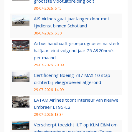
grootste vlootuitbreiding ooit
30-07-2026, 6:45
AIS Airlines gaat jaar langer door met
lijndienst binnen Schotland
30-07-2026, 6:30
Airbus handhaaft groeiprognoses na sterk
halfjaar: eind volgend jaar 75 A320neo’s
per maand
29-07-2026, 20:09
Certificering Boeing 737 MAX 10 stap
dichterbij: vliegproeven afgerond
29-07-2026, 14:09
LATAM Airlines toont interieur van nieuwe
Embraer E195-E2
29-07-2026, 13:34
Verscherpt toezicht ILT op KLM E&M om
administratieve verslaglegging: ‘Zwaar