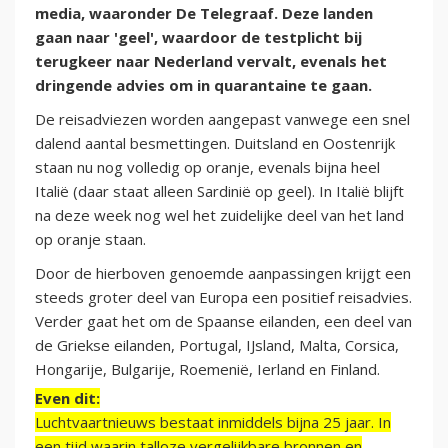
media, waaronder De Telegraaf. Deze landen
gaan naar 'geel', waardoor de testplicht bij
terugkeer naar Nederland vervalt, evenals het
dringende advies om in quarantaine te gaan.
De reisadviezen worden aangepast vanwege een snel
dalend aantal besmettingen. Duitsland en Oostenrijk
staan nu nog volledig op oranje, evenals bijna heel
Italië (daar staat alleen Sardinië op geel). In Italië blijft
na deze week nog wel het zuidelijke deel van het land
op oranje staan.
Door de hierboven genoemde aanpassingen krijgt een
steeds groter deel van Europa een positief reisadvies.
Verder gaat het om de Spaanse eilanden, een deel van
de Griekse eilanden, Portugal, IJsland, Malta, Corsica,
Hongarije, Bulgarije, Roemenië, Ierland en Finland.
Even dit:
Luchtvaartnieuws bestaat inmiddels bijna 25 jaar. In
een tijd waarin talloze vergelijkbare bronnen en