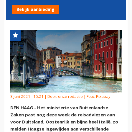
DUITSLAND, OOSTENRIJK EN
Bekijk aanbieding
BIJNA HEEL ITALIË'
8 juni 2021 - 15:21 | Door:
onze redactie
| Foto: Pixabay
DEN HAAG - Het ministerie van Buitenlandse
Zaken past nog deze week de reisadviezen aan
voor Duitsland, Oostenrijk en bijna heel Italië, zo
melden Haagse ingewijden aan verschillende