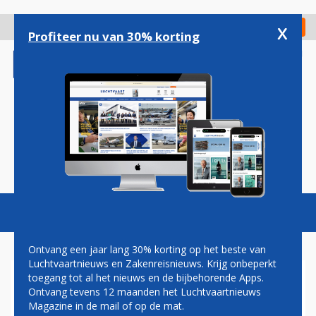
Overslaan
en
x
Digitaal Magazine
Registreer
Check in
naar
Profiteer nu van 30% korting
de
inhoud
gaan
Magazine
Podcasts
Vacatures
Toggl
naviga
Ontvang een jaar lang 30% korting op het beste van
Luchtvaartnieuws en Zakenreisnieuws. Krijg onbeperkt
toegang tot al het nieuws en de bijbehorende Apps.
'DEZE WEEK POSITIEF
Ontvang tevens 12 maanden het Luchtvaartnieuws
REISADVIES VOOR
Magazine in de mail of op de mat.