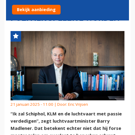
LUCHTVAART MAG GEEN
Bekijk aanbieding
POLITIEK SPEELTJE WORDEN'
21 januari 2025 - 11:00 | Door:
Eric Vrijsen
“Ik zal Schiphol, KLM en de luchtvaart met passie
verdedigen”, zegt luchtvaartminister Barry
Madlener. Dat betekent echter niet dat hij forse