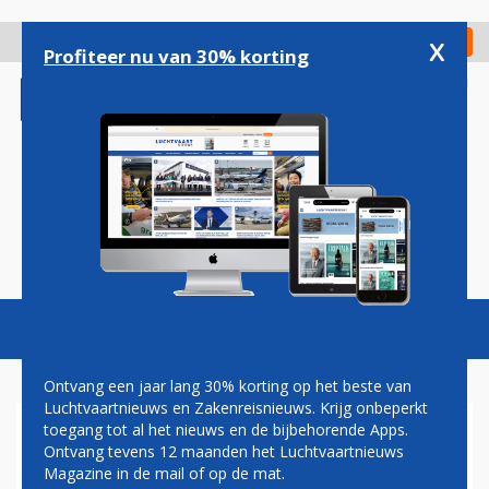
Overslaan
en
x
Digitaal Magazine
Registreer
Check in
naar
Profiteer nu van 30% korting
de
inhoud
gaan
Magazine
Podcasts
Vacatures
Toggl
naviga
Ontvang een jaar lang 30% korting op het beste van
Luchtvaartnieuws en Zakenreisnieuws. Krijg onbeperkt
toegang tot al het nieuws en de bijbehorende Apps.
EXCLUSIEF INTERVIEW MET
Ontvang tevens 12 maanden het Luchtvaartnieuws
MINISTER MADLENER: 'DE
Magazine in de mail of op de mat.