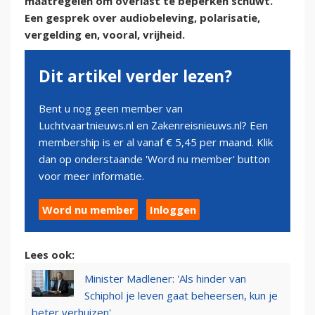
maatregelen om overlast te beperken schuwt.
Een gesprek over audiobeleving, polarisatie,
vergelding en, vooral, vrijheid.
Dit artikel verder lezen?
Bent u nog geen member van
Luchtvaartnieuws.nl en Zakenreisnieuws.nl? Een
membership is er al vanaf € 5,45 per maand. Klik
dan op onderstaande 'Word nu member' button
voor meer informatie.
Word nu member
Inloggen
Lees ook:
Minister Madlener: 'Als hinder van
Schiphol je leven gaat beheersen, kun je
beter verhuizen'