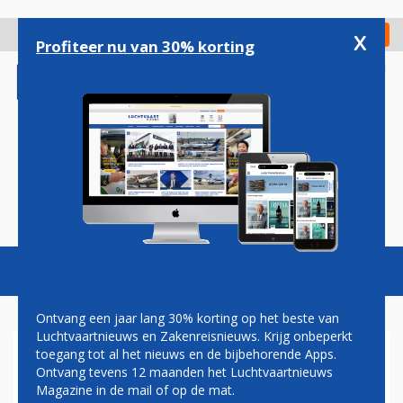
Overslaan
en
x
Digitaal Magazine
Registreer
Check in
naar
Profiteer nu van 30% korting
de
inhoud
gaan
Magazine
Podcasts
Vacatures
Toggl
naviga
Ontvang een jaar lang 30% korting op het beste van
Luchtvaartnieuws en Zakenreisnieuws. Krijg onbeperkt
toegang tot al het nieuws en de bijbehorende Apps.
HET WORDT MAKKELIJKER
Ontvang tevens 12 maanden het Luchtvaartnieuws
OM IN THAILAND OP
Magazine in de mail of op de mat.