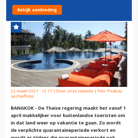
VAKANTIE TE GAAN
Bekijk aanbieding
22 maart 2021 - 12:17 | Door:
onze redactie
| Foto: Pixabay
(archieffoto)
BANGKOK - De Thaise regering maakt het vanaf 1
april makkelijker voor buitenlandse toeristen om
in dat land weer op vakantie te gaan. Zo wordt
de verplichte quarantaineperiode verkort en
wordt er tijdens die quarantaineperiode ook