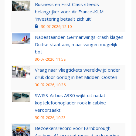
Business en First Class steeds
belangrijker voor Air France-KLM:
‘investering betaalt zich uit’
30-07-2026, 12:10
Nabestaanden Germanwings-crash klagen
Duitse staat aan, maar vangen mogelijk
bot
30-07-2026, 11:58
Vraag naar vliegtickets wereldwijd onder
druk door oorlog in het Midden-Oosten
30-07-2026, 10:36
SWISS-Airbus A330 wijkt uit nadat
koptelefoonoplader rook in cabine
veroorzaakt
30-07-2026, 10:23
Bezoekersrecord voor Farnborough
Airshow: 41 procent meer dan de vorige