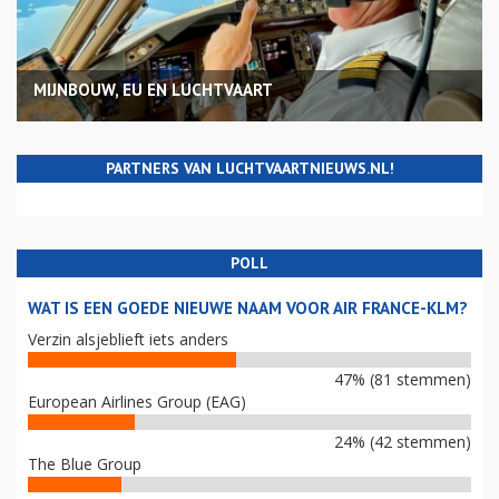
MIJNBOUW, EU EN LUCHTVAART
PARTNERS VAN LUCHTVAARTNIEUWS.NL!
POLL
WAT IS EEN GOEDE NIEUWE NAAM VOOR AIR FRANCE-KLM?
Verzin alsjeblieft iets anders
47% (81 stemmen)
European Airlines Group (EAG)
24% (42 stemmen)
The Blue Group