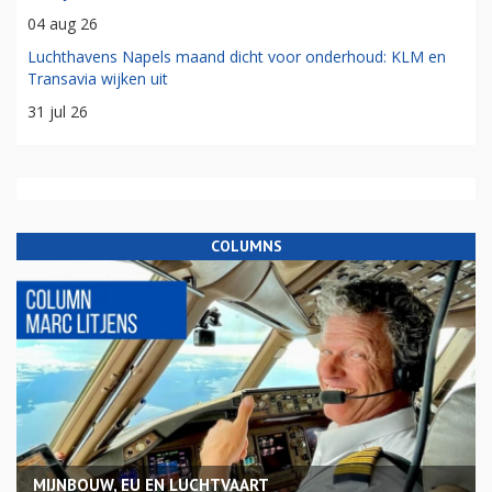
04 aug 26
Luchthavens Napels maand dicht voor onderhoud: KLM en
Transavia wijken uit
31 jul 26
COLUMNS
MIJNBOUW, EU EN LUCHTVAART