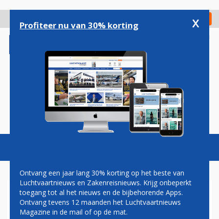
Overslaan
en
x
Digitaal Magazine
Registreer
Check in
naar
Profiteer nu van 30% korting
de
inhoud
gaan
Magazine
Podcasts
Vacatures
Toggl
naviga
Ontvang een jaar lang 30% korting op het beste van
Luchtvaartnieuws en Zakenreisnieuws. Krijg onbeperkt
toegang tot al het nieuws en de bijbehorende Apps.
KLM, NLR EN FOKKER VIEREN
Ontvang tevens 12 maanden het Luchtvaartnieuws
'100 JAAR LUCHTVAART IN
Magazine in de mail of op de mat.