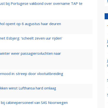
rust bij Portugese vakbond over overname TAP te
hol opent op 6 augustus haar deuren
t Esbjerg: 'scheelt zeven uur rijden'
 winter weer passagiersvluchten naar
ernood in: streep door vlootuitbreiding
ukken winst Lufthansa hard omlaag
 bij cabinepersoneel van SAS Noorwegen