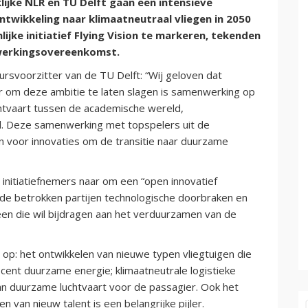
lijke NLR en TU Delft gaan een intensieve
wikkeling naar klimaatneutraal vliegen in 2050
ijke initiatief Flying Vision te markeren, tekenden
werkingsovereenkomst.
rsvoorzitter van de TU Delft: “Wij geloven dat
aar om deze ambitie te laten slagen is samenwerking op
htvaart tussen de academische wereld,
aal. Deze samenwerking met topspelers uit de
n voor innovaties om de transitie naar duurzame
de initiatiefnemers naar om een “open innovatief
de betrokken partijen technologische doorbraken en
en die wil bijdragen aan het verduurzamen van de
op: het ontwikkelen van nieuwe typen vliegtuigen die
ocent duurzame energie; klimaatneutrale logistieke
van duurzame luchtvaart voor de passagier. Ook het
 van nieuw talent is een belangrijke pijler.