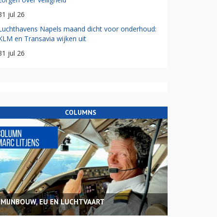
31 jul 26
Luchthavens Napels maand dicht voor onderhoud:
KLM en Transavia wijken uit
31 jul 26
COLUMNS
MIJNBOUW, EU EN LUCHTVAART