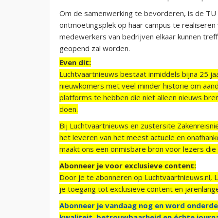
Om de samenwerking te bevorderen, is de TU 
ontmoetingsplek op haar campus te realiseren
medewerkers van bedrijven elkaar kunnen treff
geopend zal worden.
Even dit:
Luchtvaartnieuws bestaat inmiddels bijna 25 jaa
nieuwkomers met veel minder historie om aand
platforms te hebben die niet alleen nieuws bre
doen.
Bij Luchtvaartnieuws en zustersite Zakenreisn
het leveren van het meest actuele en onafhankel
maakt ons een onmisbare bron voor lezers die g
Abonneer je voor exclusieve content:
Door je te abonneren op Luchtvaartnieuws.nl, 
je toegang tot exclusieve content en jarenlang
Abonneer je vandaag nog en word onderde
kwaliteit, betrouwbaarheid en échte journa