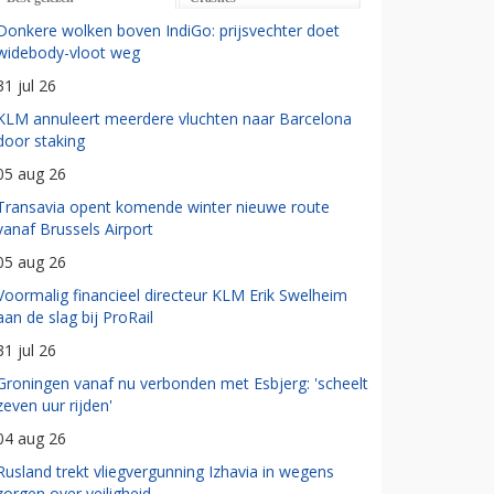
Donkere wolken boven IndiGo: prijsvechter doet
widebody-vloot weg
31 jul 26
KLM annuleert meerdere vluchten naar Barcelona
door staking
05 aug 26
Transavia opent komende winter nieuwe route
vanaf Brussels Airport
05 aug 26
Voormalig financieel directeur KLM Erik Swelheim
aan de slag bij ProRail
31 jul 26
Groningen vanaf nu verbonden met Esbjerg: 'scheelt
zeven uur rijden'
04 aug 26
Rusland trekt vliegvergunning Izhavia in wegens
zorgen over veiligheid