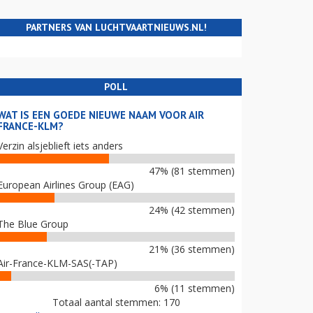
PARTNERS VAN LUCHTVAARTNIEUWS.NL!
POLL
WAT IS EEN GOEDE NIEUWE NAAM VOOR AIR
FRANCE-KLM?
Verzin alsjeblieft iets anders
47% (81 stemmen)
European Airlines Group (EAG)
24% (42 stemmen)
The Blue Group
21% (36 stemmen)
Air-France-KLM-SAS(-TAP)
6% (11 stemmen)
Totaal aantal stemmen: 170