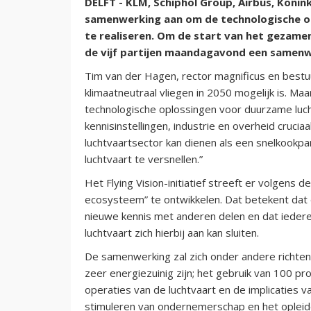
DELFT - KLM, Schiphol Group, Airbus, Konink
samenwerking aan om de technologische ont
te realiseren. Om de start van het gezamenl
de vijf partijen maandagavond een samen
Tim van der Hagen, rector magnificus en bestuu
klimaatneutraal vliegen in 2050 mogelijk is. M
technologische oplossingen voor duurzame luc
kennisinstellingen, industrie en overheid cruci
luchtvaartsector kan dienen als een snelkookpa
luchtvaart te versnellen.”
Het Flying Vision-initiatief streeft er volgens 
ecosysteem” te ontwikkelen. Dat betekent dat 
nieuwe kennis met anderen delen en dat iedere
luchtvaart zich hierbij aan kan sluiten.
De samenwerking zal zich onder andere richten 
zeer energiezuinig zijn; het gebruik van 100 pr
operaties van de luchtvaart en de implicaties 
stimuleren van ondernemerschap en het opleiden