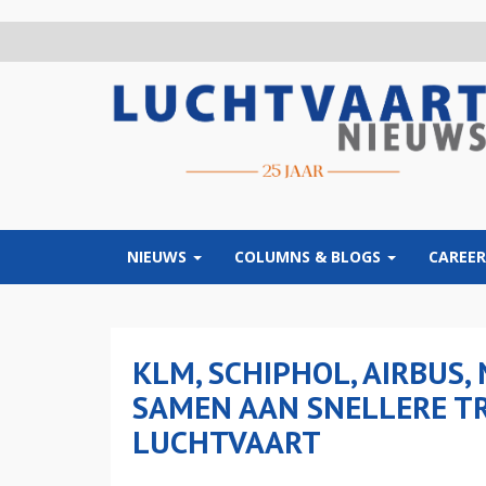
Overslaan
en
naar
de
inhoud
gaan
NIEUWS
COLUMNS & BLOGS
CAREER
KLM, SCHIPHOL, AIRBUS,
SAMEN AAN SNELLERE T
LUCHTVAART