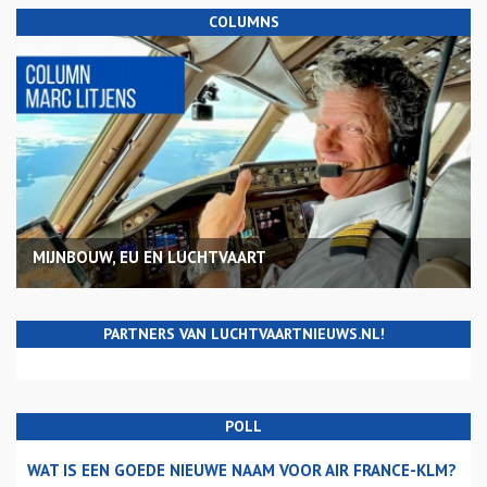
COLUMNS
MIJNBOUW, EU EN LUCHTVAART
PARTNERS VAN LUCHTVAARTNIEUWS.NL!
POLL
WAT IS EEN GOEDE NIEUWE NAAM VOOR AIR FRANCE-KLM?