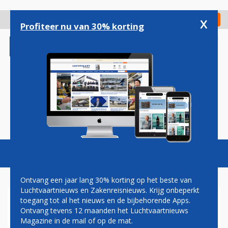
Overslaan
en
x
Digitaal Magazine
Registreer
Check in
naar
Profiteer nu van 30% korting
de
inhoud
gaan
Magazine
Podcasts
Vacatures
Toggl
naviga
Ontvang een jaar lang 30% korting op het beste van
Luchtvaartnieuws en Zakenreisnieuws. Krijg onbeperkt
toegang tot al het nieuws en de bijbehorende Apps.
AIR CHARTERS EUROPE
Ontvang tevens 12 maanden het Luchtvaartnieuws
Magazine in de mail of op de mat.