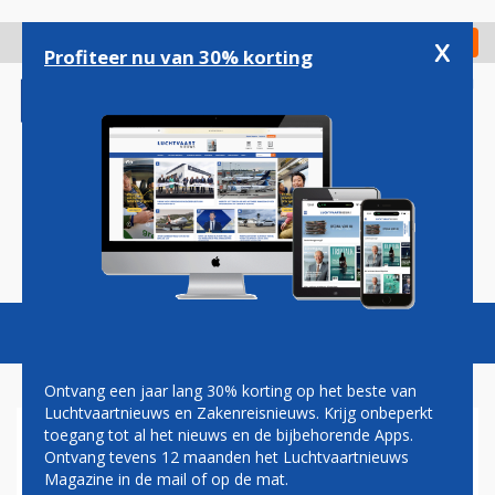
Overslaan
en
x
Digitaal Magazine
Registreer
Check in
naar
Profiteer nu van 30% korting
de
inhoud
gaan
Magazine
Podcasts
Vacatures
Toggl
naviga
Ontvang een jaar lang 30% korting op het beste van
Luchtvaartnieuws en Zakenreisnieuws. Krijg onbeperkt
toegang tot al het nieuws en de bijbehorende Apps.
AIR CHARTERS EUROPE
Ontvang tevens 12 maanden het Luchtvaartnieuws
VERWACHT IN MEI TWEEDE
Magazine in de mail of op de mat.