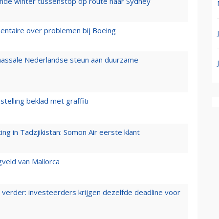
mende winter tussenstop op route naar Sydney
mentaire over problemen bij Boeing
 massale Nederlandse steun aan duurzame
stelling beklad met graffiti
g in Tadzjikistan: Somon Air eerste klant
gveld van Mallorca
verder: investeerders krijgen dezelfde deadline voor