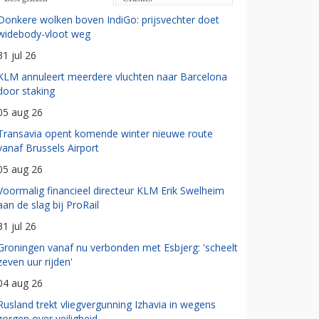
Donkere wolken boven IndiGo: prijsvechter doet
widebody-vloot weg
31 jul 26
KLM annuleert meerdere vluchten naar Barcelona
door staking
05 aug 26
Transavia opent komende winter nieuwe route
vanaf Brussels Airport
05 aug 26
Voormalig financieel directeur KLM Erik Swelheim
aan de slag bij ProRail
31 jul 26
Groningen vanaf nu verbonden met Esbjerg: 'scheelt
zeven uur rijden'
04 aug 26
Rusland trekt vliegvergunning Izhavia in wegens
zorgen over veiligheid