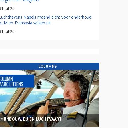
31 jul 26
Luchthavens Napels maand dicht voor onderhoud:
KLM en Transavia wijken uit
31 jul 26
COLUMNS
MIJNBOUW, EU EN LUCHTVAART