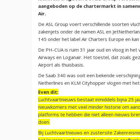
aangeboden op de chartermarkt in samen
Air.
De ASL Group voert verschillende soorten vlucht
zakenjets onder de namen ASL en JetNetherlan
145 onder het label Air Charters Europe en ka
De PH-CUA is ruim 31 jaar oud en vloog in het ve
Airways en Loganair. Het toestel, dat zoals ge
Airport als thuisbasis.
De Saab 340 was ooit een bekende verschijning
Netherlines en KLM Cityhopper vlogen met het
Even dit:
Luchtvaartnieuws bestaat inmiddels bijna 25 jaa
nieuwkomers met veel minder historie om aand
platforms te hebben die niet alleen nieuws bre
doen.
Bij Luchtvaartnieuws en zustersite Zakenreisn
het leveren van het meest actuele en onafhankel