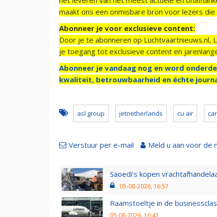
maakt ons een onmisbare bron voor lezers die g
Abonneer je voor exclusieve content:
Door je te abonneren op Luchtvaartnieuws.nl, 
je toegang tot exclusieve content en jarenlang
Abonneer je vandaag nog en word onderde
kwaliteit, betrouwbaarheid en échte journa
asl group
jetnetherlands
cu air
ca
Verstuur per e-mail
Meld u aan voor de 
Saoedi’s kopen vrachtafhandelaa
05-08-2026, 16:57
Raamstoeltje in de businessclas
05-08-2026, 16:41