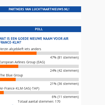
PARTNERS VAN LUCHTVAARTNIEUWS.NL!
POLL
WAT IS EEN GOEDE NIEUWE NAAM VOOR AIR
FRANCE-KLM?
Verzin alsjeblieft iets anders
47% (81 stemmen)
European Airlines Group (EAG)
24% (42 stemmen)
The Blue Group
21% (36 stemmen)
Air-France-KLM-SAS(-TAP)
6% (11 stemmen)
Totaal aantal stemmen: 170