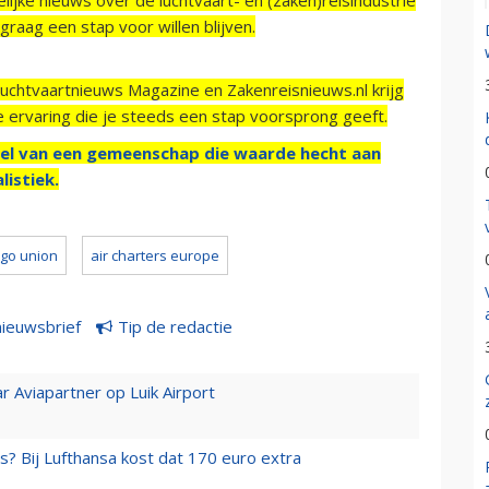
raag een stap voor willen blijven.
Luchtvaartnieuws Magazine en Zakenreisnieuws.nl krijg
e ervaring die je steeds een stap voorsprong geeft.
el van een gemeenschap die waarde hecht aan
listiek.
rgo union
air charters europe
nieuwsbrief
Tip de redactie
r Aviapartner op Luik Airport
s? Bij Lufthansa kost dat 170 euro extra