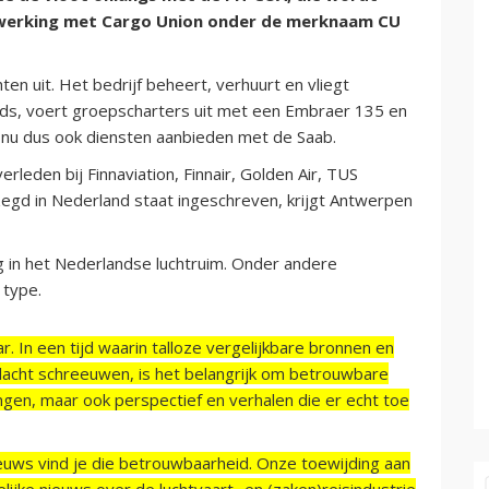
werking met Cargo Union onder de merknaam CU
en uit. Het bedrijf beheert, verhuurt en vliegt
ds, voert groepscharters uit met een Embraer 135 en
n nu dus ook diensten aanbieden met de Saab.
rleden bij Finnaviation, Finnair, Golden Air, TUS
zegd in Nederland staat ingeschreven, krijgt Antwerpen
 in het Nederlandse luchtruim. Onder andere
 type.
r. In een tijd waarin talloze vergelijkbare bronnen en
acht schreeuwen, is het belangrijk om betrouwbare
ngen, maar ook perspectief en verhalen die er echt toe
ieuws vind je die betrouwbaarheid. Onze toewijding aan
ijke nieuws over de luchtvaart- en (zaken)reisindustrie