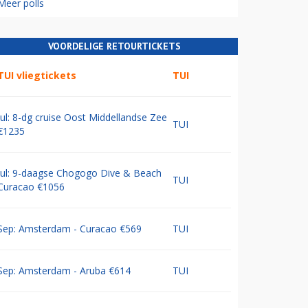
Meer polls
VOORDELIGE RETOURTICKETS
TUI vliegtickets
TUI
Jul: 8-dg cruise Oost Middellandse Zee
TUI
€1235
Jul: 9-daagse Chogogo Dive & Beach
TUI
Curacao €1056
Sep: Amsterdam - Curacao €569
TUI
Sep: Amsterdam - Aruba €614
TUI