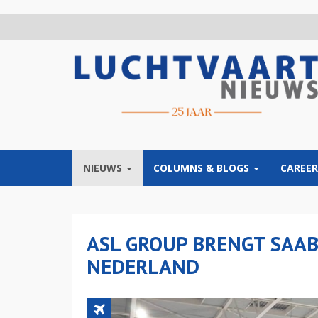
Overslaan
en
naar
de
inhoud
gaan
NIEUWS
COLUMNS & BLOGS
CAREER
ASL GROUP BRENGT SAAB
NEDERLAND