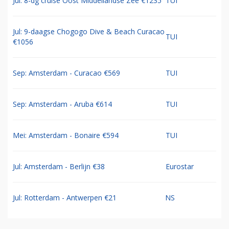
Jul: 8-dg cruise Oost Middellandse Zee €1235
TUI
Jul: 9-daagse Chogogo Dive & Beach Curacao
TUI
€1056
Sep: Amsterdam - Curacao €569
TUI
Sep: Amsterdam - Aruba €614
TUI
Mei: Amsterdam - Bonaire €594
TUI
Jul: Amsterdam - Berlijn €38
Eurostar
Jul: Rotterdam - Antwerpen €21
NS