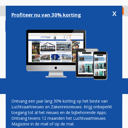
Overslaan
en
x
Digitaal Magazine
Registreer
Check in
naar
Profiteer nu van 30% korting
de
inhoud
gaan
Magazine
Podcasts
Vacatures
Toggl
naviga
Ontvang een jaar lang 30% korting op het beste van
Luchtvaartnieuws en Zakenreisnieuws. Krijg onbeperkt
toegang tot al het nieuws en de bijbehorende Apps.
AIR EUROPA
Ontvang tevens 12 maanden het Luchtvaartnieuws
Magazine in de mail of op de mat.