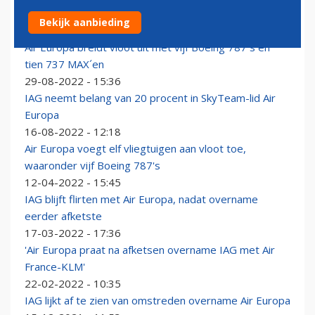
IAG wil Air Europa kopen voor 400 miljoen
Bekijk aanbieding
23-02-2023 - 21:03
Air Europa breidt vloot uit met vijf Boeing 787´s en
tien 737 MAX´en
29-08-2022 - 15:36
IAG neemt belang van 20 procent in SkyTeam-lid Air
Europa
16-08-2022 - 12:18
Air Europa voegt elf vliegtuigen aan vloot toe,
waaronder vijf Boeing 787's
12-04-2022 - 15:45
IAG blijft flirten met Air Europa, nadat overname
eerder afketste
17-03-2022 - 17:36
'Air Europa praat na afketsen overname IAG met Air
France-KLM'
22-02-2022 - 10:35
IAG lijkt af te zien van omstreden overname Air Europa