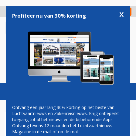
Overslaan
en
x
Digitaal Magazine
Registreer
Check in
naar
Profiteer nu van 30% korting
de
inhoud
gaan
Magazine
Podcasts
Vacatures
Toggl
naviga
Ontvang een jaar lang 30% korting op het beste van
Luchtvaartnieuws en Zakenreisnieuws. Krijg onbeperkt
toegang tot al het nieuws en de bijbehorende Apps.
AIR-FRANCE
Ontvang tevens 12 maanden het Luchtvaartnieuws
Magazine in de mail of op de mat.