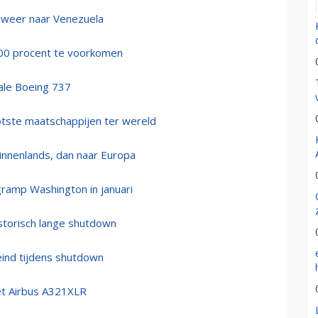
9 weer naar Venezuela
 100 procent te voorkomen
iale Boeing 737
ootste maatschappijen ter wereld
innenlands, dan naar Europa
gramp Washington in januari
istorisch lange shutdown
reind tijdens shutdown
et Airbus A321XLR