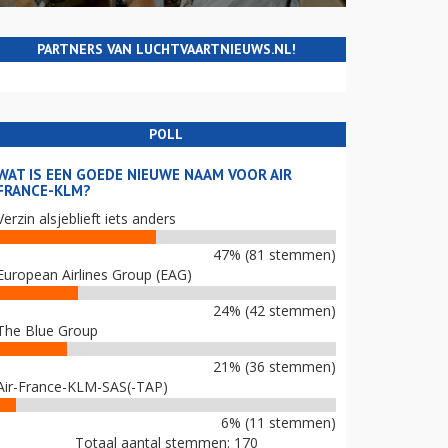
PARTNERS VAN LUCHTVAARTNIEUWS.NL!
POLL
WAT IS EEN GOEDE NIEUWE NAAM VOOR AIR
FRANCE-KLM?
Verzin alsjeblieft iets anders
47% (81 stemmen)
European Airlines Group (EAG)
24% (42 stemmen)
The Blue Group
21% (36 stemmen)
Air-France-KLM-SAS(-TAP)
6% (11 stemmen)
Totaal aantal stemmen: 170