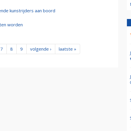
ende kunstrijders aan boord
eten worden
7
8
9
volgende ›
laatste »