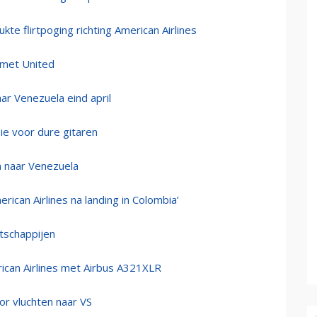
te flirtpoging richting American Airlines
 met United
aar Venezuela eind april
e voor dure gitaren
en naar Venezuela
ican Airlines na landing in Colombia’
atschappijen
can Airlines met Airbus A321XLR
or vluchten naar VS