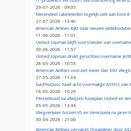
IT-probleem verstoort vluchtuitvoering Americ
29-07-2026 - 09:05
Merendeel cabineleden tegelijk ziek aan boord 
27-07-2026 - 13:40
American Airlines kijkt naar nieuwe widebodybes
11-06-2026 - 11:01
United-topman blijft voorstander van overname
09-06-2026 - 11:57
United-topman drukt geruchten overname JetBlu
28-05-2026 - 10:53
American Airlines voorziet meer dan 500 vliegtu
27-05-2026 - 11:34
SunPhuQuoc haalt acht voormalige A330’s van Am
18-05-2026 - 10:29
Pilotenbond na afwijzen fusieplan United en Am
05-05-2026 - 13:44
Vliegverkeer tussen VS en Venezuela na jaren 
30-04-2026 - 21:00
American Airlines vervangt Dreamliner door A32