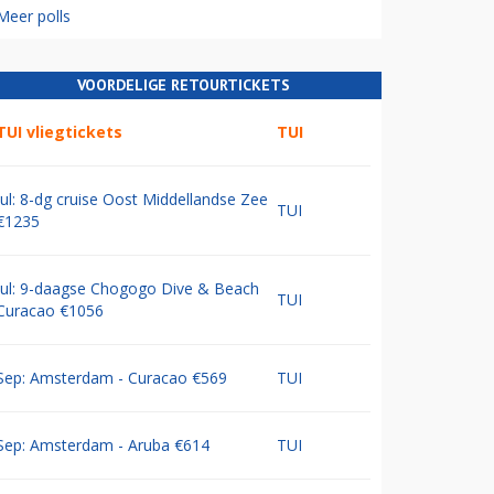
Meer polls
VOORDELIGE RETOURTICKETS
TUI vliegtickets
TUI
Jul: 8-dg cruise Oost Middellandse Zee
TUI
€1235
Jul: 9-daagse Chogogo Dive & Beach
TUI
Curacao €1056
Sep: Amsterdam - Curacao €569
TUI
Sep: Amsterdam - Aruba €614
TUI