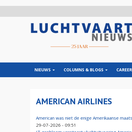
Overslaan
en
naar
de
inhoud
gaan
NIEUWS
COLUMNS & BLOGS
CAREER
AMERICAN AIRLINES
American was niet de enige Amerikaanse maats
29-07-2026 - 09:51