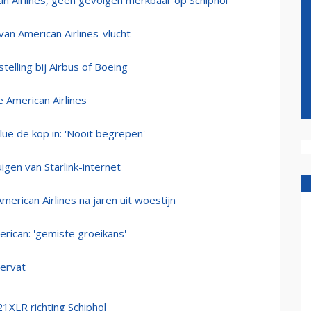
an Airlines, geen gevolgen merkbaar op Schiphol
van American Airlines-vlucht
telling bij Airbus of Boeing
 American Airlines
e de kop in: 'Nooit begrepen'
igen van Starlink-internet
erican Airlines na jaren uit woestijn
erican: 'gemiste groeikans'
hervat
1XLR richting Schiphol