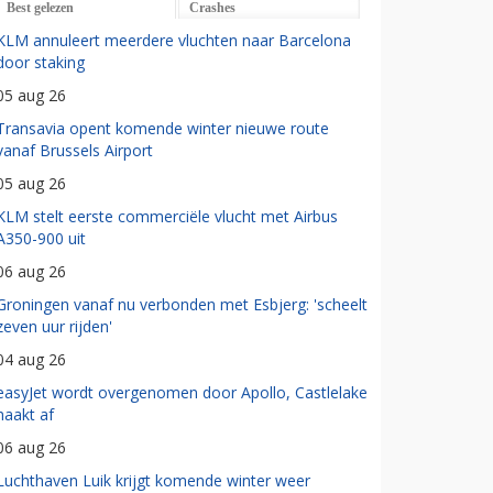
Best gelezen
Crashes
KLM annuleert meerdere vluchten naar Barcelona
door staking
05 aug 26
Transavia opent komende winter nieuwe route
vanaf Brussels Airport
05 aug 26
KLM stelt eerste commerciële vlucht met Airbus
A350-900 uit
06 aug 26
Groningen vanaf nu verbonden met Esbjerg: 'scheelt
zeven uur rijden'
04 aug 26
easyJet wordt overgenomen door Apollo, Castlelake
haakt af
06 aug 26
Luchthaven Luik krijgt komende winter weer