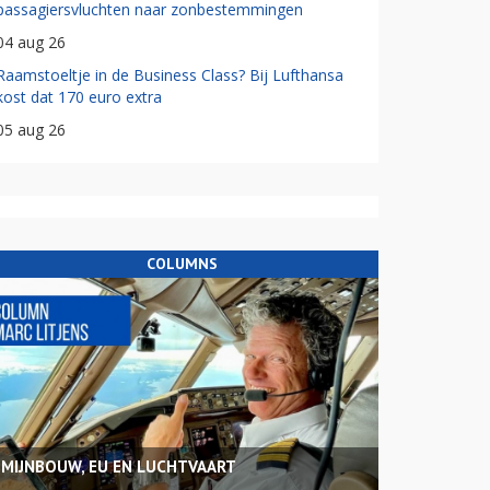
passagiersvluchten naar zonbestemmingen
04 aug 26
Raamstoeltje in de Business Class? Bij Lufthansa
kost dat 170 euro extra
05 aug 26
COLUMNS
MIJNBOUW, EU EN LUCHTVAART