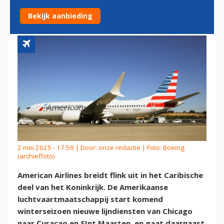
MAARTEN MET CHICAGO
Bekijk aanbieding
2 mei 2025 - 17:59 | Door:
onze redactie
| Foto: Boeing
(archieffoto)
American Airlines breidt flink uit in het Caribische
deel van het Koninkrijk. De Amerikaanse
luchtvaartmaatschappij start komend
winterseizoen nieuwe lijndiensten van Chicago
naar Curaçao en SInt Maarten, en gaat daarnaast