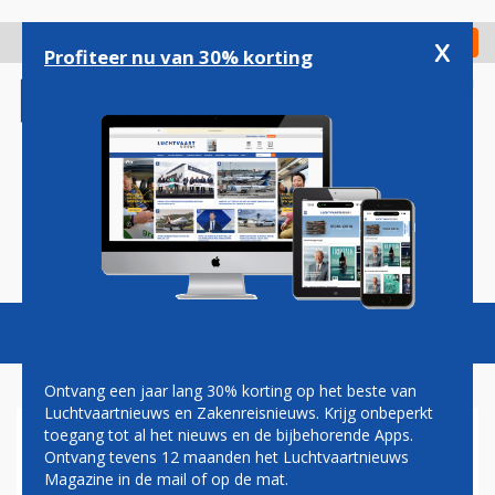
Overslaan
en
x
Digitaal Magazine
Registreer
Check in
naar
Profiteer nu van 30% korting
de
inhoud
gaan
Magazine
Podcasts
Vacatures
Toggl
naviga
Ontvang een jaar lang 30% korting op het beste van
Luchtvaartnieuws en Zakenreisnieuws. Krijg onbeperkt
toegang tot al het nieuws en de bijbehorende Apps.
AMERICAN AIRLINES
Ontvang tevens 12 maanden het Luchtvaartnieuws
VERBINDT CURAÇAO EN SINT
Magazine in de mail of op de mat.