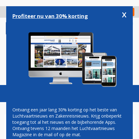
Overslaan
en
x
Digitaal Magazine
Registreer
Check in
naar
Profiteer nu van 30% korting
de
inhoud
gaan
Magazine
Podcasts
Vacatures
Toggl
naviga
Ontvang een jaar lang 30% korting op het beste van
Luchtvaartnieuws en Zakenreisnieuws. Krijg onbeperkt
toegang tot al het nieuws en de bijbehorende Apps.
BENNO BAKSTEEN
Ontvang tevens 12 maanden het Luchtvaartnieuws
Magazine in de mail of op de mat.