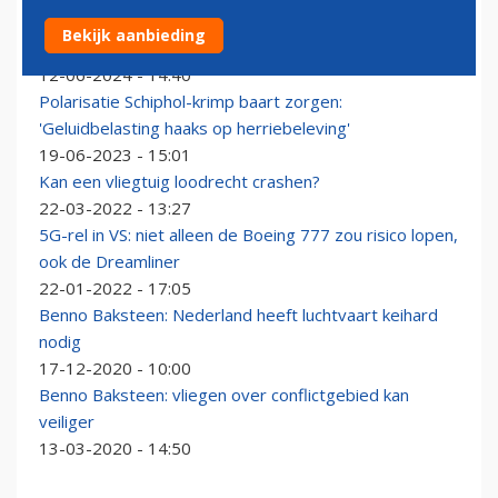
Luchtvaartexperts hekelen Nederlands beleid: 'Krimp
Bekijk aanbieding
Schiphol is egoïstisch'
12-06-2024 - 14:40
Polarisatie Schiphol-krimp baart zorgen:
'Geluidbelasting haaks op herriebeleving'
19-06-2023 - 15:01
Kan een vliegtuig loodrecht crashen?
22-03-2022 - 13:27
5G-rel in VS: niet alleen de Boeing 777 zou risico lopen,
ook de Dreamliner
22-01-2022 - 17:05
Benno Baksteen: Nederland heeft luchtvaart keihard
nodig
17-12-2020 - 10:00
Benno Baksteen: vliegen over conflictgebied kan
veiliger
13-03-2020 - 14:50