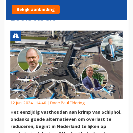
BELEID: 'KRIMP SCHIPHOL IS
Bekijk aanbieding
EGOÏSTISCH'
12 juni 2024 - 14:40 | Door:
Paul Eldering
Het eenzijdig vasthouden aan krimp van Schiphol,
ondanks goede alternatieven om overlast te
reduceren, begint in Nederland te lijken op