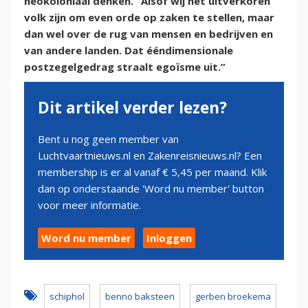
neokoloniaal denken. “Alsof wij het uitverkoren
volk zijn om even orde op zaken te stellen, maar
dan wel over de rug van mensen en bedrijven en
van andere landen. Dat ééndimensionale
postzegelgedrag straalt egoïsme uit.”
Dit artikel verder lezen?
Bent u nog geen member van
Luchtvaartnieuws.nl en Zakenreisnieuws.nl? Een
membership is er al vanaf € 5,45 per maand. Klik
dan op onderstaande 'Word nu member' button
voor meer informatie.
Word nu member
Inloggen
schiphol
benno baksteen
gerben broekema