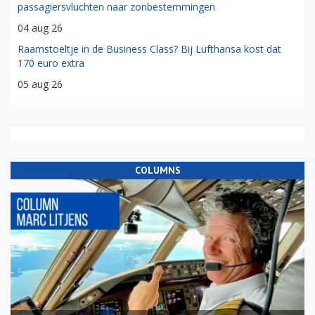
passagiersvluchten naar zonbestemmingen
04 aug 26
Raamstoeltje in de Business Class? Bij Lufthansa kost dat
170 euro extra
05 aug 26
COLUMNS