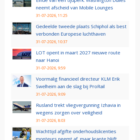
Einde van een tijdperk: Washington Dulles
neemt afscheid van Mobile Lounges
31-07-2026, 11:25
Gedeelde tweede plaats Schiphol als best
verbonden Europese luchthaven
31-07-2026, 10:37
LOT opent in maart 2027 nieuwe route
naar Hanoi
31-07-2026, 9:59
Voormalig financieel directeur KLM Erik
Swelheim aan de slag bij ProRail
31-07-2026, 9:09
Rusland trekt vliegvergunning Izhavia in
wegens zorgen over veiligheid
31-07-2026, 8:03
Wachttijd afgifte onderhoudslicenties
monteurs neemt af, maar krapte blijft