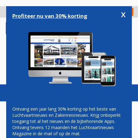
Overslaan
en
x
Digitaal Magazine
Registreer
Check in
naar
Profiteer nu van 30% korting
de
inhoud
gaan
Magazine
Podcasts
Vacatures
Toggl
naviga
Ontvang een jaar lang 30% korting op het beste van
Luchtvaartnieuws en Zakenreisnieuws. Krijg onbeperkt
toegang tot al het nieuws en de bijbehorende Apps.
LUCHTVAARTEXPERTS
Ontvang tevens 12 maanden het Luchtvaartnieuws
HEKELEN NEDERLANDS
Magazine in de mail of op de mat.