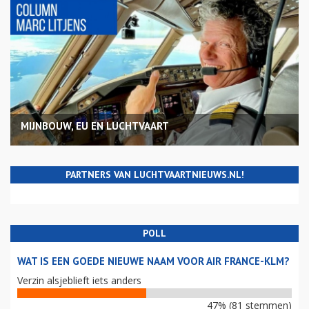
MIJNBOUW, EU EN LUCHTVAART
PARTNERS VAN LUCHTVAARTNIEUWS.NL!
POLL
WAT IS EEN GOEDE NIEUWE NAAM VOOR AIR FRANCE-KLM?
Verzin alsjeblieft iets anders
47% (81 stemmen)