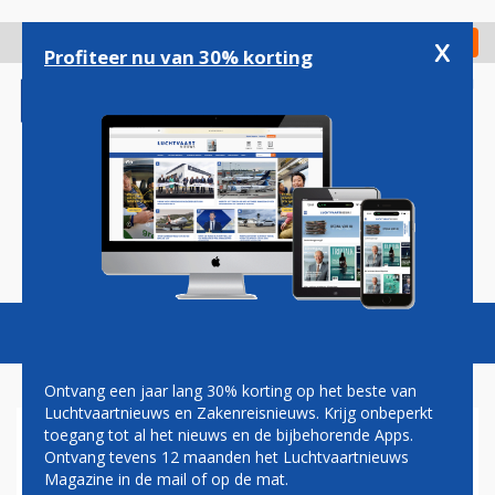
Overslaan
en
x
Digitaal Magazine
Registreer
Check in
naar
Profiteer nu van 30% korting
de
inhoud
gaan
Magazine
Podcasts
Vacatures
Toggl
naviga
Ontvang een jaar lang 30% korting op het beste van
Luchtvaartnieuws en Zakenreisnieuws. Krijg onbeperkt
toegang tot al het nieuws en de bijbehorende Apps.
BENNO BAKSTEEN:
Ontvang tevens 12 maanden het Luchtvaartnieuws
NEDERLAND HEEFT
Magazine in de mail of op de mat.