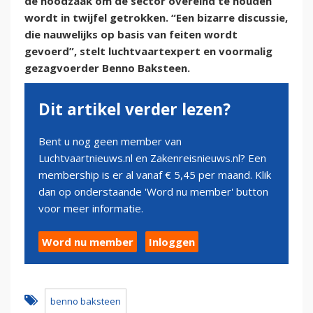
de noodzaak om de sector overeind te houden
wordt in twijfel getrokken. “Een bizarre discussie,
die nauwelijks op basis van feiten wordt
gevoerd”, stelt luchtvaartexpert en voormalig
gezagvoerder Benno Baksteen.
Dit artikel verder lezen?
Bent u nog geen member van
Luchtvaartnieuws.nl en Zakenreisnieuws.nl? Een
membership is er al vanaf € 5,45 per maand. Klik
dan op onderstaande 'Word nu member' button
voor meer informatie.
Word nu member
Inloggen
benno baksteen