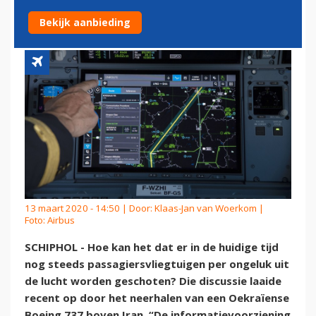
VEILIGER
Bekijk aanbieding
13 maart 2020 - 14:50 | Door:
Klaas-Jan van Woerkom
|
Foto: Airbus
SCHIPHOL - Hoe kan het dat er in de huidige tijd
nog steeds passagiersvliegtuigen per ongeluk uit
de lucht worden geschoten? Die discussie laaide
recent op door het neerhalen van een Oekraïense
Boeing 737 boven Iran. “De informatievoorziening