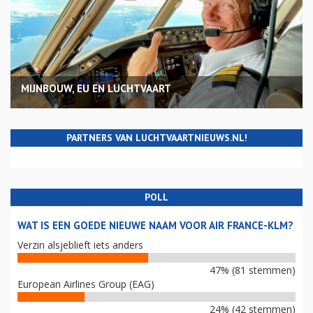
MIJNBOUW, EU EN LUCHTVAART
PARTNERS VAN LUCHTVAARTNIEUWS.NL!
POLL
WAT IS EEN GOEDE NIEUWE NAAM VOOR AIR FRANCE-KLM?
Verzin alsjeblieft iets anders
47% (81 stemmen)
European Airlines Group (EAG)
24% (42 stemmen)