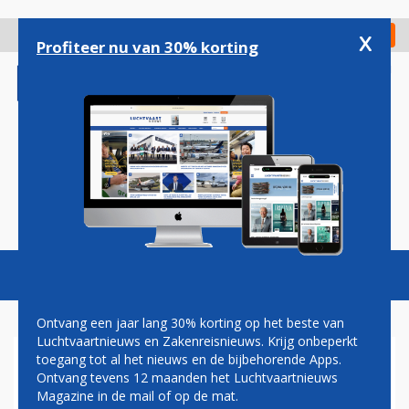
Overslaan
en
x
Digitaal Magazine
Registreer
Check in
naar
Profiteer nu van 30% korting
de
inhoud
gaan
Magazine
Podcasts
Vacatures
Toggl
naviga
Ontvang een jaar lang 30% korting op het beste van
Luchtvaartnieuws en Zakenreisnieuws. Krijg onbeperkt
toegang tot al het nieuws en de bijbehorende Apps.
BENNO BAKSTEEN: VLIEGEN
Ontvang tevens 12 maanden het Luchtvaartnieuws
OVER CONFLICTGEBIED KAN
Magazine in de mail of op de mat.