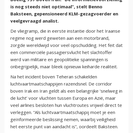
is nog steeds niet optimaal”, stelt Benno
Baksteen, gepensioneerd KLM-gezagvoerder en
veelgevraagd analist.
De vliegramp, die in eerste instantie door het Iraanse
regime nog werd geweten aan een motorbrand,
zorgde wereldwijd voor veel opschudding. Het feit dat
een commerciële passagiersvlucht het slachtoffer
werd van militaire en geopolitieke spanningen is
onbegrijpelijk, maar bleek opnieuw keiharde realiteit.
Na het incident boven Teheran schakelden
luchtvaartmaatschappijen razendsnel. De corridor
boven Irak en Iran geldt als een belangrijke ‘snelweg in
de lucht’ voor vluchten tussen Europa en Azië, maar
veel airlines besloten hun vluchtroutes vrijwel direct te
verleggen. “Als luchtvaartmaatschappij moet je een
geïnformeerde beslissing nemen, waarbij veiligheid
het eerste punt van aandacht is”, oordeelt Baksteen.