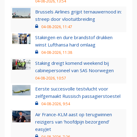
04-08-2026, 13:54
Brussels Airlines grijpt ternauwernood in:
streep door vlootuitbreiding
04-08-2026, 11:47
Stakingen en dure brandstof drukken
winst Lufthansa hard omlaag
04-08-2026, 11:38
Staking dreigt komend weekend bij
cabinepersoneel van SAS Noorwegen
04-08-2026, 10:57
Eerste succesvolle testvlucht voor
zelfgemaakt Russisch passagierstoestel
04-08-2026, 9:54
Air France-KLM aast op terugwinnen
reizigers van ‘hoofdpijn bezorgend’
easyJet
04-08-2026, 7:26