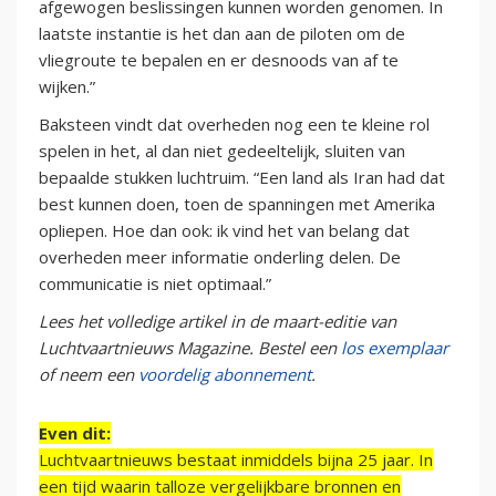
afgewogen beslissingen kunnen worden genomen. In
laatste instantie is het dan aan de piloten om de
vliegroute te bepalen en er desnoods van af te
wijken.”
Baksteen vindt dat overheden nog een te kleine rol
spelen in het, al dan niet gedeeltelijk, sluiten van
bepaalde stukken luchtruim. “Een land als Iran had dat
best kunnen doen, toen de spanningen met Amerika
opliepen. Hoe dan ook: ik vind het van belang dat
overheden meer informatie onderling delen. De
communicatie is niet optimaal.”
Lees het volledige artikel in de maart-editie van
Luchtvaartnieuws Magazine. Bestel een
los exemplaar
of neem een
voordelig abonnement
.
Even dit:
Luchtvaartnieuws bestaat inmiddels bijna 25 jaar. In
een tijd waarin talloze vergelijkbare bronnen en