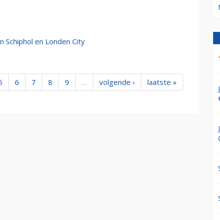
n Schiphol en Londen City
5
6
7
8
9
…
volgende ›
laatste »