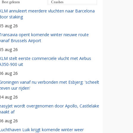
Best gelezen
Crashes
KLM annuleert meerdere vluchten naar Barcelona
door staking
05 aug 26
Transavia opent komende winter nieuwe route
vanaf Brussels Airport
05 aug 26
KLM stelt eerste commerciële vlucht met Airbus
A350-900 uit
06 aug 26
Groningen vanaf nu verbonden met Esbjerg: 'scheelt
zeven uur rijden'
04 aug 26
easyJet wordt overgenomen door Apollo, Castlelake
haakt af
06 aug 26
Luchthaven Luik krijgt komende winter weer