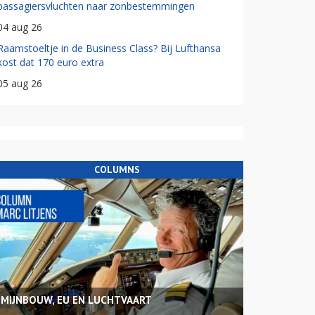
passagiersvluchten naar zonbestemmingen
04 aug 26
Raamstoeltje in de Business Class? Bij Lufthansa
kost dat 170 euro extra
05 aug 26
COLUMNS
MIJNBOUW, EU EN LUCHTVAART