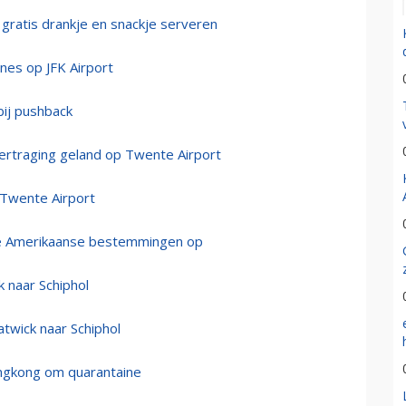
ft gratis drankje en snackje serveren
lines op JFK Airport
bij pushback
vertraging geland op Twente Airport
 Twente Airport
drie Amerikaanse bestemmingen op
k naar Schiphol
atwick naar Schiphol
Hongkong om quarantaine