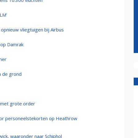
eens 10.300 vluchten
KLM'
 opnieuw vliegtuigen bij Airbus
t op Damrak
mer
n de grond
 met grote order
door personeelstekorten op Heathrow
wick, waaronder naar Schiphol