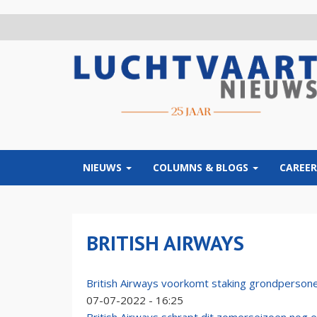
Overslaan
en
naar
de
inhoud
gaan
NIEUWS
COLUMNS & BLOGS
CAREER
BRITISH AIRWAYS
British Airways voorkomt staking grondperson
07-07-2022 - 16:25