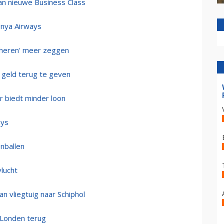
an nieuwe Business Class
enya Airways
 heren' meer zeggen
 geld terug te geven
r biedt minder loon
ays
enballen
lucht
n vliegtuig naar Schiphol
 Londen terug