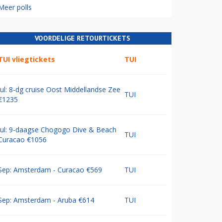
Meer polls
VOORDELIGE RETOURTICKETS
TUI vliegtickets
TUI
Jul: 8-dg cruise Oost Middellandse Zee
TUI
€1235
Jul: 9-daagse Chogogo Dive & Beach
TUI
Curacao €1056
Sep: Amsterdam - Curacao €569
TUI
Sep: Amsterdam - Aruba €614
TUI