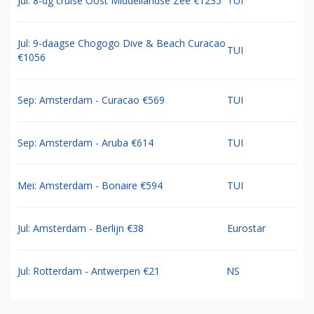
Jul: 8-dg cruise Oost Middellandse Zee €1235
TUI
Jul: 9-daagse Chogogo Dive & Beach Curacao
TUI
€1056
Sep: Amsterdam - Curacao €569
TUI
Sep: Amsterdam - Aruba €614
TUI
Mei: Amsterdam - Bonaire €594
TUI
Jul: Amsterdam - Berlijn €38
Eurostar
Jul: Rotterdam - Antwerpen €21
NS