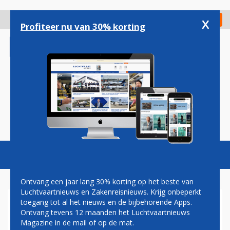
Overslaan
en
x
Digitaal Magazine
Registreer
Check in
naar
Profiteer nu van 30% korting
de
inhoud
gaan
Magazine
Podcasts
Vacatures
Toggl
naviga
Ontvang een jaar lang 30% korting op het beste van
Luchtvaartnieuws en Zakenreisnieuws. Krijg onbeperkt
toegang tot al het nieuws en de bijbehorende Apps.
IATA
Ontvang tevens 12 maanden het Luchtvaartnieuws
Magazine in de mail of op de mat.