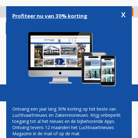
Overslaan
en
x
Digitaal Magazine
Registreer
Check in
naar
Profiteer nu van 30% korting
de
inhoud
gaan
Magazine
Podcasts
Vacatures
Toggl
naviga
Ontvang een jaar lang 30% korting op het beste van
Luchtvaartnieuws en Zakenreisnieuws. Krijg onbeperkt
toegang tot al het nieuws en de bijbehorende Apps.
IATA
Ontvang tevens 12 maanden het Luchtvaartnieuws
Magazine in de mail of op de mat.