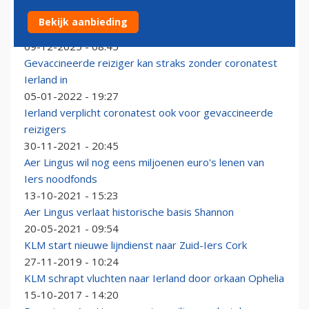
Zelensky bevestigt: drones naderden zijn vliegtuig in
Bekijk aanbieding
Ierland
09-12-2025 - 08:45
Gevaccineerde reiziger kan straks zonder coronatest
Ierland in
05-01-2022 - 19:27
Ierland verplicht coronatest ook voor gevaccineerde
reizigers
30-11-2021 - 20:45
Aer Lingus wil nog eens miljoenen euro's lenen van
Iers noodfonds
13-10-2021 - 15:23
Aer Lingus verlaat historische basis Shannon
20-05-2021 - 09:54
KLM start nieuwe lijndienst naar Zuid-Iers Cork
27-11-2019 - 10:24
KLM schrapt vluchten naar Ierland door orkaan Ophelia
15-10-2017 - 14:20