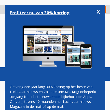
Overslaan
en
x
Digitaal Magazine
Registreer
Check in
naar
Profiteer nu van 30% korting
de
inhoud
gaan
Magazine
Podcasts
Vacatures
Toggl
naviga
Ontvang een jaar lang 30% korting op het beste van
Luchtvaartnieuws en Zakenreisnieuws. Krijg onbeperkt
toegang tot al het nieuws en de bijbehorende Apps.
IERLAND
Ontvang tevens 12 maanden het Luchtvaartnieuws
Magazine in de mail of op de mat.