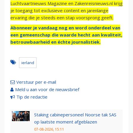
Luchtvaartnieuws Magazine en Zakenreisnieuws.nl krijg
je toegang tot exclusieve content en jarenlange
ervaring die je steeds een stap voorsprong geeft.
Abonneer je vandaag nog en word onderdeel van
een gemeenschap die waarde hecht aan kwaliteit,
betrouwbaarheid en échte journalistiek.
ierland
Verstuur per e-mail
Meld u aan voor de nieuwsbrief
Tip de redactie
Staking cabinepersoneel Noorse tak SAS
op laatste moment afgeblazen
07-08-2026, 15:11