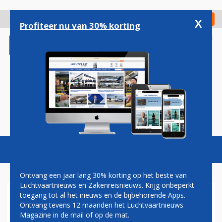
Overslaan
en
x
Digitaal Magazine
Registreer
Check in
naar
Profiteer nu van 30% korting
de
inhoud
gaan
Magazine
Podcasts
Vacatures
Toggl
naviga
Ontvang een jaar lang 30% korting op het beste van
Luchtvaartnieuws en Zakenreisnieuws. Krijg onbeperkt
toegang tot al het nieuws en de bijbehorende Apps.
IERLAND VERPLICHT
Ontvang tevens 12 maanden het Luchtvaartnieuws
CORONATEST OOK VOOR
Magazine in de mail of op de mat.