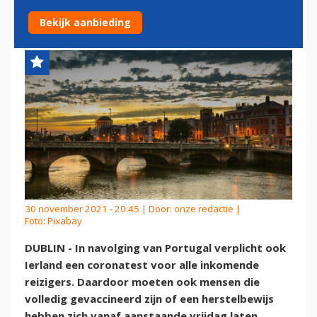
GEVACCINEERDE REIZIGERS
Bekijk aanbieding
30 november 2021 - 20:45 | Door:
onze redactie
|
Foto: Pixabay
DUBLIN - In navolging van Portugal verplicht ook
Ierland een coronatest voor alle inkomende
reizigers. Daardoor moeten ook mensen die
volledig gevaccineerd zijn of een herstelbewijs
hebben zich vanaf aanstaande vrijdag laten