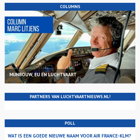
COLUMNS
MIJNBOUW, EU EN LUCHTVAART
PARTNERS VAN LUCHTVAARTNIEUWS.NL!
POLL
WAT IS EEN GOEDE NIEUWE NAAM VOOR AIR FRANCE-KLM?