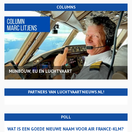
COLUMNS
MIJNBOUW, EU EN LUCHTVAART
PARTNERS VAN LUCHTVAARTNIEUWS.NL!
POLL
WAT IS EEN GOEDE NIEUWE NAAM VOOR AIR FRANCE-KLM?