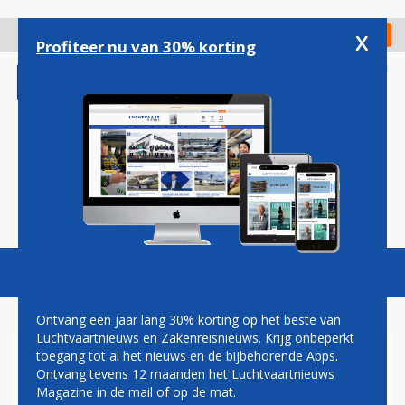
Overslaan
en
x
Digitaal Magazine
Registreer
Check in
naar
Profiteer nu van 30% korting
de
inhoud
gaan
Magazine
Podcasts
Vacatures
Toggl
naviga
Ontvang een jaar lang 30% korting op het beste van
Luchtvaartnieuws en Zakenreisnieuws. Krijg onbeperkt
toegang tot al het nieuws en de bijbehorende Apps.
NORWEGIAN: MEER
Ontvang tevens 12 maanden het Luchtvaartnieuws
VLIEGTUIGEN NODIG DOOR
Magazine in de mail of op de mat.