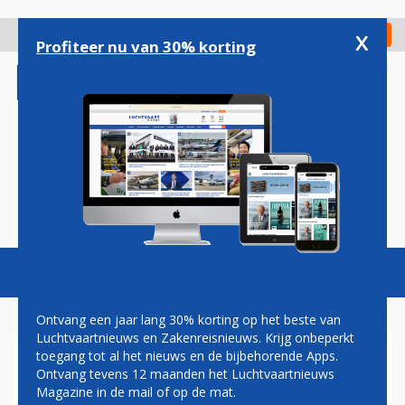
Overslaan
en
x
Digitaal Magazine
Registreer
Check in
naar
Profiteer nu van 30% korting
de
inhoud
gaan
Magazine
Podcasts
Vacatures
Toggl
naviga
Ontvang een jaar lang 30% korting op het beste van
Luchtvaartnieuws en Zakenreisnieuws. Krijg onbeperkt
toegang tot al het nieuws en de bijbehorende Apps.
GEVACCINEERDE REIZIGER
Ontvang tevens 12 maanden het Luchtvaartnieuws
KAN STRAKS ZONDER
Magazine in de mail of op de mat.