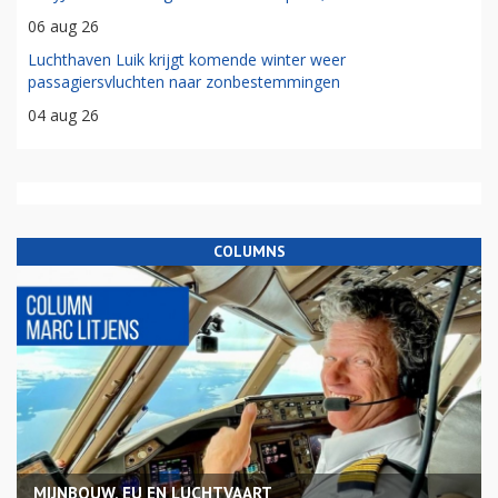
06 aug 26
Luchthaven Luik krijgt komende winter weer
passagiersvluchten naar zonbestemmingen
04 aug 26
COLUMNS
MIJNBOUW, EU EN LUCHTVAART