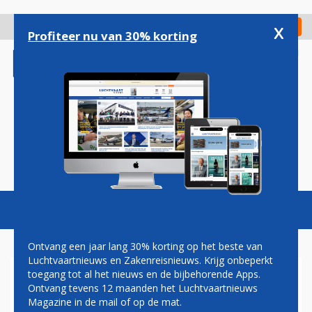
Overslaan
en
x
Digitaal Magazine
Registreer
Check in
naar
Profiteer nu van 30% korting
de
inhoud
gaan
Magazine
Podcasts
Vacatures
Toggl
naviga
Ontvang een jaar lang 30% korting op het beste van
Luchtvaartnieuws en Zakenreisnieuws. Krijg onbeperkt
toegang tot al het nieuws en de bijbehorende Apps.
VACCINATIE
Ontvang tevens 12 maanden het Luchtvaartnieuws
Magazine in de mail of op de mat.