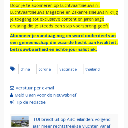
Door je te abonneren op Luchtvaartnieuws.nl,
Luchtvaartnieuws Magazine en Zakenreisnieuws.nl krijg
je toegang tot exclusieve content en jarenlange
ervaring die je steeds een stap voorsprong geeft.
Abonneer je vandaag nog en word onderdeel van
een gemeenschap die waarde hecht aan kwaliteit,
betrouwbaarheid en échte journalistiek.
china
corona
vaccinatie
thailand
Verstuur per e-mail
Meld u aan voor de nieuwsbrief
Tip de redactie
TUI breidt uit op ABC-eilanden: volgend
jaar meer rechtstreekse vluchten vanaf