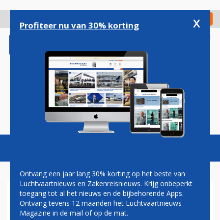
Overslaan
en
x
Digitaal Magazine
Registreer
Check in
naar
Profiteer nu van 30% korting
de
inhoud
gaan
Magazine
Podcasts
Vacatures
Toggl
naviga
Ontvang een jaar lang 30% korting op het beste van
Luchtvaartnieuws en Zakenreisnieuws. Krijg onbeperkt
toegang tot al het nieuws en de bijbehorende Apps.
THAILAND VOERT
Ontvang tevens 12 maanden het Luchtvaartnieuws
VACCINATIEPLICHT IN VOOR
Magazine in de mail of op de mat.