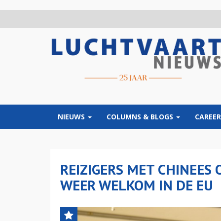
Overslaan
en
naar
de
inhoud
gaan
NIEUWS
COLUMNS & BLOGS
CAREER
REIZIGERS MET CHINEES 
WEER WELKOM IN DE EU