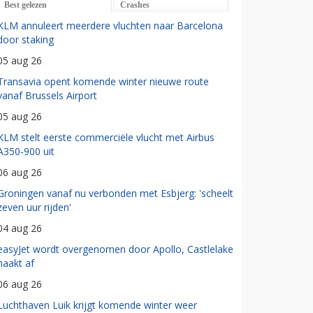
Best gelezen
Crashes
KLM annuleert meerdere vluchten naar Barcelona
door staking
05 aug 26
Transavia opent komende winter nieuwe route
vanaf Brussels Airport
05 aug 26
KLM stelt eerste commerciële vlucht met Airbus
A350-900 uit
06 aug 26
Groningen vanaf nu verbonden met Esbjerg: 'scheelt
zeven uur rijden'
04 aug 26
easyJet wordt overgenomen door Apollo, Castlelake
haakt af
06 aug 26
Luchthaven Luik krijgt komende winter weer