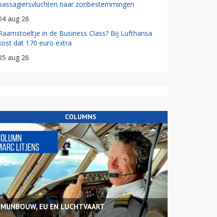
passagiersvluchten naar zonbestemmingen
04 aug 26
Raamstoeltje in de Business Class? Bij Lufthansa
kost dat 170 euro extra
05 aug 26
COLUMNS
MIJNBOUW, EU EN LUCHTVAART