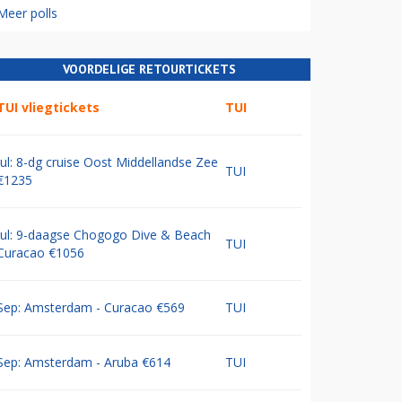
Meer polls
VOORDELIGE RETOURTICKETS
TUI vliegtickets
TUI
Jul: 8-dg cruise Oost Middellandse Zee
TUI
€1235
Jul: 9-daagse Chogogo Dive & Beach
TUI
Curacao €1056
Sep: Amsterdam - Curacao €569
TUI
Sep: Amsterdam - Aruba €614
TUI