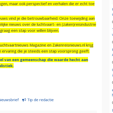
ngen, maar ook perspectief en verhalen die er echt toe
ieuws vind je die betrouwbaarheid. Onze toewijding aan
ijke nieuws over de luchtvaart- en (zaken)reisindustrie
raag een stap voor willen blijven.
Luchtvaartnieuws Magazine en Zakenreisnieuws.nl krijg
e ervaring die je steeds een stap voorsprong geeft.
el van een gemeenschap die waarde hecht aan
listiek.
nieuwsbrief
Tip de redactie