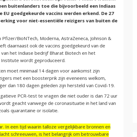
geen buitenlanders toe die bijvoorbeeld een Indiaas
 de EU goedgekeurde vaccins werden erkend. De 27
rking voor niet-essentiële reizigers van buiten de
an Pfizer/BioNTech, Moderna, AstraZeneca, Johnson &
ft daarnaast ook de vaccins goedgekeurd van de
van het Indiase bedrijf Bharat Biotech en het
m Institute wordt geproduceerd.
sten moet minimaal 14 dagen voor aankomst zijn
izigers met een boosterprik zijn eveneens welkom,
ger dan 180 dagen geleden zijn hersteld van Covid-19.
negatieve PCR-test te vragen die niet ouder is dan 72 uur
 wordt geacht vanwege de coronasituatie in het land van
ls quarantaine or isolatie.
r. In een tijd waarin talloze vergelijkbare bronnen en
acht schreeuwen, is het belangrijk om betrouwbare