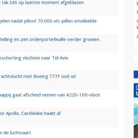
 tak SAS op laatste moment afgeblazen
elen nadat piloot 70.000 xtc-pillen smokkelde
elling en ziet orderportefeuille verder groeien
chorting vluchten naar Tel Aviv
vrachtvlucht met Boeing 777F ooit uit
happij gaat afscheid nemen van A220-100-vloot
 Apollo, Castlelake haakt af
n de luchtvaart