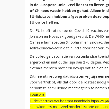
in de Europese Unie. Veel lidstaten lieten 
of Chinees vaccin hebben gehad. Alleen in
EU-lidstaten hebben afgesproken deze bepe
EU op te heffen.
De EU heeft tot nu toe de Covid-19-vaccins v
Johnson en Novavax goedgekeurd. De WHO hee
Chinese farmaceuten Sinopharm en Sinovac, die 
AstraZeneca-vaccin dat in India door het Seru
De volledige vaccinatie van buitenlandse toeri
afgerond en niet ouder zijn dan 270 dagen. Re
evenals mensen met een bewijs dat ze niet lan
Dit neemt niet weg dat lidstaten vrij zijn een 
voor vertrek of, als dat door de lidstaat nodig
herkomst, aanvullende maatregelen te nemen zoa
Even dit:
Luchtvaartnieuws bestaat inmiddels bijna 25 jaa
nieuwkomers met veel minder historie om aand