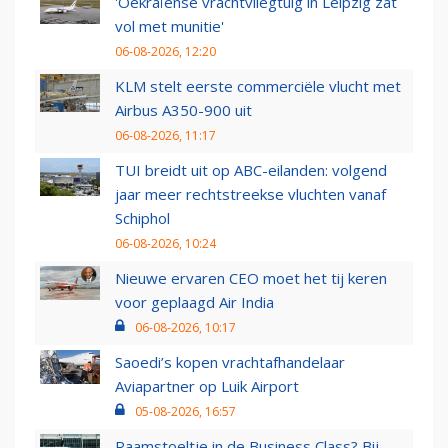
'Oekraïense vrachtvliegtuig in Leipzig zat
vol met munitie'
06-08-2026, 12:20
KLM stelt eerste commerciële vlucht met
Airbus A350-900 uit
06-08-2026, 11:17
TUI breidt uit op ABC-eilanden: volgend
jaar meer rechtstreekse vluchten vanaf
Schiphol
06-08-2026, 10:24
Nieuwe ervaren CEO moet het tij keren
voor geplaagd Air India
06-08-2026, 10:17
Saoedi’s kopen vrachtafhandelaar
Aviapartner op Luik Airport
05-08-2026, 16:57
Raamstoeltje in de Business Class? Bij