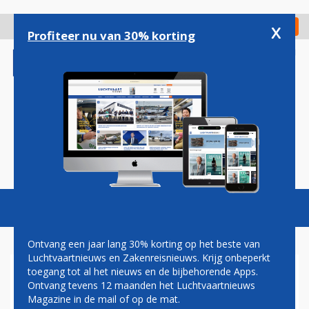
Overslaan
en
x
Digitaal Magazine
Registreer
Check in
naar
Profiteer nu van 30% korting
de
inhoud
gaan
Magazine
Podcasts
Vacatures
Toggl
naviga
Ontvang een jaar lang 30% korting op het beste van
Luchtvaartnieuws en Zakenreisnieuws. Krijg onbeperkt
toegang tot al het nieuws en de bijbehorende Apps.
SINGAPORE BREIDT VTL-
Ontvang tevens 12 maanden het Luchtvaartnieuws
VLUCHTEN VOOR
Magazine in de mail of op de mat.