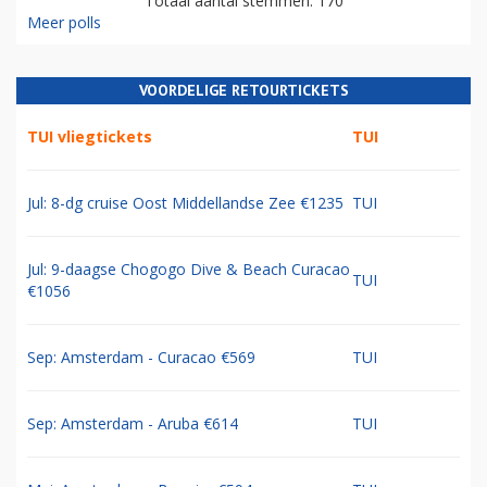
Totaal aantal stemmen: 170
Meer polls
VOORDELIGE RETOURTICKETS
TUI vliegtickets
TUI
Jul: 8-dg cruise Oost Middellandse Zee €1235
TUI
Jul: 9-daagse Chogogo Dive & Beach Curacao
TUI
€1056
Sep: Amsterdam - Curacao €569
TUI
Sep: Amsterdam - Aruba €614
TUI