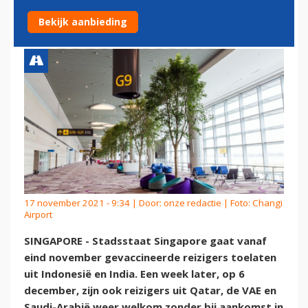
GEVACCINEERDEN UIT
Bekijk aanbieding
17 november 2021 - 9:34 | Door:
onze redactie
| Foto: Changi
Airport
SINGAPORE - Stadsstaat Singapore gaat vanaf
eind november gevaccineerde reizigers toelaten
uit Indonesië en India. Een week later, op 6
december, zijn ook reizigers uit Qatar, de VAE en
Saudi-Arabië weer welkom zonder bij aankomst in