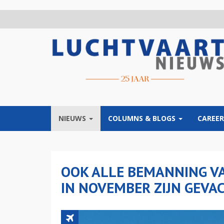
Overslaan
en
naar
de
inhoud
gaan
NIEUWS
COLUMNS & BLOGS
CAREER
OOK ALLE BEMANNING VA
IN NOVEMBER ZIJN GEVA