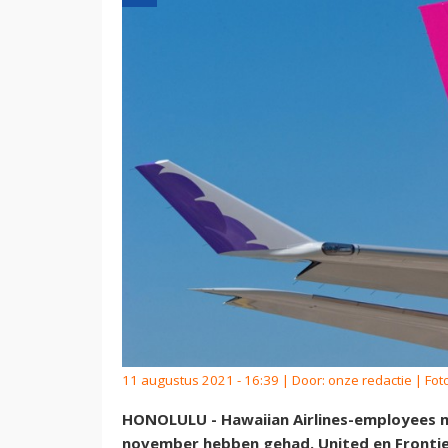
11 augustus 2021 - 16:39 | Door:
onze redactie
| Foto
HONOLULU - Hawaiian Airlines-employees m
november hebben gehad. United en Frontier