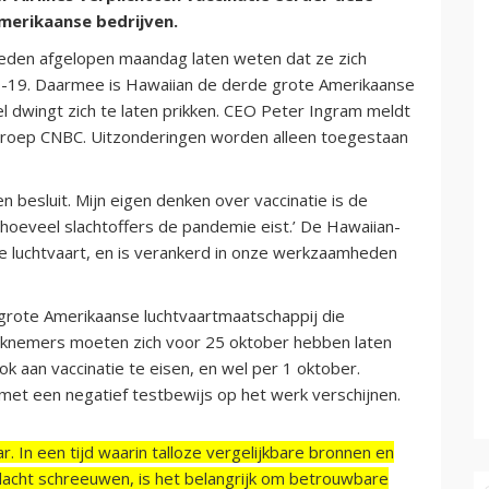
merikaanse bedrijven.
leden afgelopen maandag laten weten dat ze zich
D-19. Daarmee is Hawaiian de derde grote Amerikaanse
el dwingt zich te laten prikken. CEO Peter Ingram meldt
omroep CNBC. Uitzonderingen worden alleen toegestaan
en besluit. Mijn eigen denken over vaccinatie is de
hoeveel slachtoffers de pandemie eist.’ De Hawaiian-
 de luchtvaart, en is verankerd in onze werkzaamheden
grote Amerikaanse luchtvaartmaatschappij die
erknemers moeten zich voor 25 oktober hebben laten
ok aan vaccinatie te eisen, en wel per 1 oktober.
met een negatief testbewijs op het werk verschijnen.
r. In een tijd waarin talloze vergelijkbare bronnen en
acht schreeuwen, is het belangrijk om betrouwbare