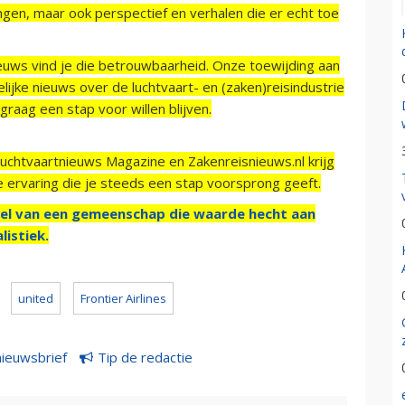
ngen, maar ook perspectief en verhalen die er echt toe
ieuws vind je die betrouwbaarheid. Onze toewijding aan
ijke nieuws over de luchtvaart- en (zaken)reisindustrie
raag een stap voor willen blijven.
Luchtvaartnieuws Magazine en Zakenreisnieuws.nl krijg
e ervaring die je steeds een stap voorsprong geeft.
el van een gemeenschap die waarde hecht aan
listiek.
united
Frontier Airlines
nieuwsbrief
Tip de redactie