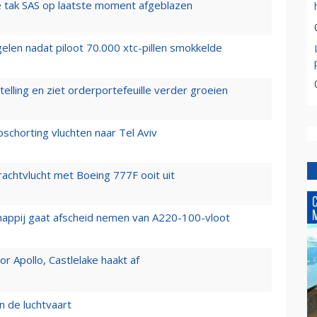
 tak SAS op laatste moment afgeblazen
elen nadat piloot 70.000 xtc-pillen smokkelde
elling en ziet orderportefeuille verder groeien
chorting vluchten naar Tel Aviv
vrachtvlucht met Boeing 777F ooit uit
happij gaat afscheid nemen van A220-100-vloot
 Apollo, Castlelake haakt af
n de luchtvaart