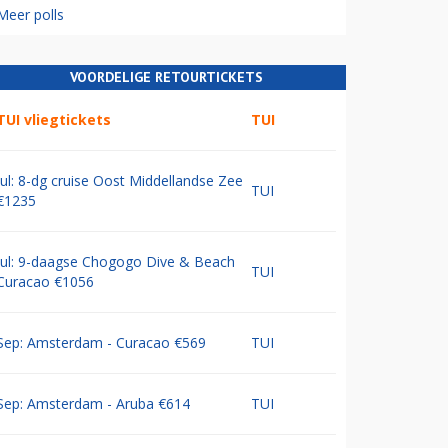
Meer polls
VOORDELIGE RETOURTICKETS
TUI vliegtickets
TUI
Jul: 8-dg cruise Oost Middellandse Zee
TUI
€1235
Jul: 9-daagse Chogogo Dive & Beach
TUI
Curacao €1056
Sep: Amsterdam - Curacao €569
TUI
Sep: Amsterdam - Aruba €614
TUI