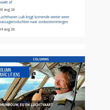
haakt af
06 aug 26
Luchthaven Luik krijgt komende winter weer
passagiersvluchten naar zonbestemmingen
04 aug 26
COLUMNS
MIJNBOUW, EU EN LUCHTVAART