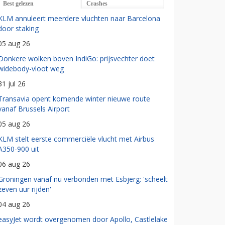
Best gelezen
Crashes
KLM annuleert meerdere vluchten naar Barcelona
door staking
05 aug 26
Donkere wolken boven IndiGo: prijsvechter doet
widebody-vloot weg
31 jul 26
Transavia opent komende winter nieuwe route
vanaf Brussels Airport
05 aug 26
KLM stelt eerste commerciële vlucht met Airbus
A350-900 uit
06 aug 26
Groningen vanaf nu verbonden met Esbjerg: 'scheelt
zeven uur rijden'
04 aug 26
easyJet wordt overgenomen door Apollo, Castlelake