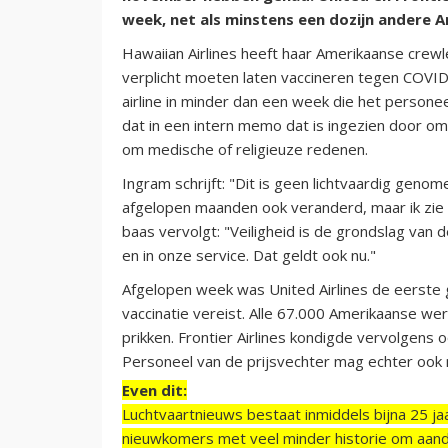
week, net als minstens een dozijn andere A
Hawaiian Airlines heeft haar Amerikaanse crew
verplicht moeten laten vaccineren tegen COVI
airline in minder dan een week die het persone
dat in een intern memo dat is ingezien door 
om medische of religieuze redenen.
Ingram schrijft: "Dit is geen lichtvaardig genom
afgelopen maanden ook veranderd, maar ik zie 
baas vervolgt: "Veiligheid is de grondslag van
en in onze service. Dat geldt ook nu."
Afgelopen week was United Airlines de eerste 
vaccinatie vereist. Alle 67.000 Amerikaanse w
prikken. Frontier Airlines kondigde vervolgens o
Personeel van de prijsvechter mag echter ook 
Even dit:
Luchtvaartnieuws bestaat inmiddels bijna 25 jaa
nieuwkomers met veel minder historie om aand