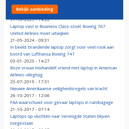
United Airlines 767 keert om nadat laptop in
Bekijk aanbieding
vrachtruim belandt
31-10-2025 - 14:22
Laptop vast in Business Class-stoel: Boeing 767
United Airlines moet uitwijken
21-05-2024 - 09:31
In beeld: brandende laptop zorgt voor veel rook aan
boord van Lufthansa Boeing 747
03-01-2023 - 14:27
Boze vrouw mishandelt vriend met laptop in American
Airlines-vliegtuig
23-07-2019 - 17:31
Nieuwe Amerikaanse veiligheidsregels van kracht
26-10-2017 - 12:06
FAA waarschuwt voor gevaar laptops in ruimbagage
21-10-2017 - 07:14
Laptops op vluchten naar Verenigde Staten blijven
toegestaan