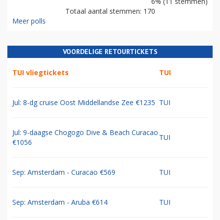
6% (11 stemmen)
Totaal aantal stemmen: 170
Meer polls
VOORDELIGE RETOURTICKETS
TUI vliegtickets
TUI
Jul: 8-dg cruise Oost Middellandse Zee €1235
TUI
Jul: 9-daagse Chogogo Dive & Beach Curacao
TUI
€1056
Sep: Amsterdam - Curacao €569
TUI
Sep: Amsterdam - Aruba €614
TUI