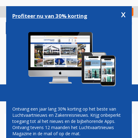
Overslaan
en
x
Digitaal Magazine
Registreer
Check in
naar
Profiteer nu van 30% korting
de
inhoud
gaan
Magazine
Podcasts
Vacatures
Toggl
naviga
Ontvang een jaar lang 30% korting op het beste van
Luchtvaartnieuws en Zakenreisnieuws. Krijg onbeperkt
toegang tot al het nieuws en de bijbehorende Apps.
LAPTOP
Ontvang tevens 12 maanden het Luchtvaartnieuws
Magazine in de mail of op de mat.