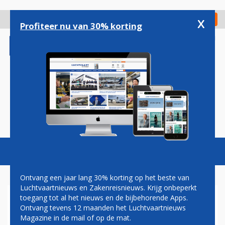
Overslaan
en
x
Digitaal Magazine
Registreer
Check in
naar
Profiteer nu van 30% korting
de
inhoud
gaan
Magazine
Podcasts
Vacatures
Toggl
naviga
Ontvang een jaar lang 30% korting op het beste van
Luchtvaartnieuws en Zakenreisnieuws. Krijg onbeperkt
toegang tot al het nieuws en de bijbehorende Apps.
NIEUW-ZEELAND
Ontvang tevens 12 maanden het Luchtvaartnieuws
OVERWEEGT LAPTOPVERBOD
Magazine in de mail of op de mat.