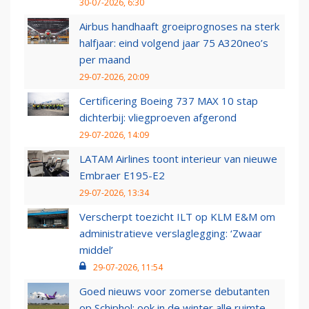
30-07-2026, 6:30
Airbus handhaaft groeiprognoses na sterk
halfjaar: eind volgend jaar 75 A320neo’s
per maand
29-07-2026, 20:09
Certificering Boeing 737 MAX 10 stap
dichterbij: vliegproeven afgerond
29-07-2026, 14:09
LATAM Airlines toont interieur van nieuwe
Embraer E195-E2
29-07-2026, 13:34
Verscherpt toezicht ILT op KLM E&M om
administratieve verslaglegging: ‘Zwaar
middel’
29-07-2026, 11:54
Goed nieuws voor zomerse debutanten
op Schiphol: ook in de winter alle ruimte