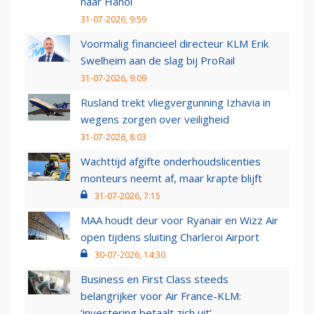
naar Hanoi
31-07-2026, 9:59
Voormalig financieel directeur KLM Erik
Swelheim aan de slag bij ProRail
31-07-2026, 9:09
Rusland trekt vliegvergunning Izhavia in
wegens zorgen over veiligheid
31-07-2026, 8:03
Wachttijd afgifte onderhoudslicenties
monteurs neemt af, maar krapte blijft
31-07-2026, 7:15
MAA houdt deur voor Ryanair en Wizz Air
open tijdens sluiting Charleroi Airport
30-07-2026, 14:30
Business en First Class steeds
belangrijker voor Air France-KLM:
‘investering betaalt zich uit’