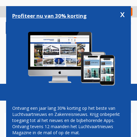
Overslaan
en
x
Digitaal Magazine
Registreer
Check in
naar
Profiteer nu van 30% korting
de
inhoud
gaan
Magazine
Podcasts
Vacatures
Toggl
naviga
Ontvang een jaar lang 30% korting op het beste van
Luchtvaartnieuws en Zakenreisnieuws. Krijg onbeperkt
toegang tot al het nieuws en de bijbehorende Apps.
LAPTOP VAST IN BUSINESS
Ontvang tevens 12 maanden het Luchtvaartnieuws
CLASS-STOEL: BOEING 767
Magazine in de mail of op de mat.