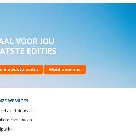
AAL VOOR JOU
ATSTE EDITIES
e nieuwste editie
Word abonnee
NZE WEBSITES
chtvaartnieuws.nl
kenreisnieuws.nl
iptalk.nl