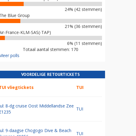
24% (42 stemmen)
The Blue Group
21% (36 stemmen)
Air-France-KLM-SAS(-TAP)
6% (11 stemmen)
Totaal aantal stemmen: 170
Meer polls
VOORDELIGE RETOURTICKETS
TUI vliegtickets
TUI
Jul: 8-dg cruise Oost Middellandse Zee
TUI
€1235
Jul: 9-daagse Chogogo Dive & Beach
TUI