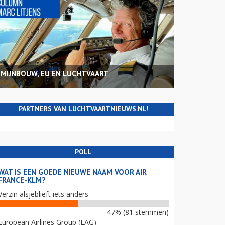
MIJNBOUW, EU EN LUCHTVAART
PARTNERS VAN LUCHTVAARTNIEUWS.NL!
POLL
WAT IS EEN GOEDE NIEUWE NAAM VOOR AIR
FRANCE-KLM?
Verzin alsjeblieft iets anders
47% (81 stemmen)
European Airlines Group (EAG)