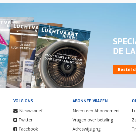
SPECI
DE LA
Bestel d
VOLG ONS
ABONNEE VRAGEN
O
Nieuwsbrief
Neem een Abonnement
Lu
Twitter
Vragen over betaling
Za
Facebook
Adreswijziging
Tr