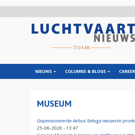
Overslaan
en
naar
de
inhoud
gaan
NIEUWS
COLUMNS & BLOGS
CAREER
MUSEUM
Gepensioneerde Airbus Beluga nieuwste pron
25-06-2026 - 13:47