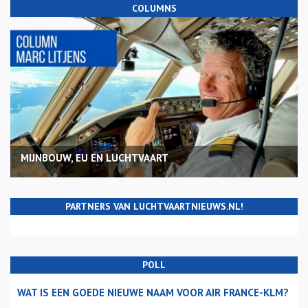
COLUMNS
MIJNBOUW, EU EN LUCHTVAART
PARTNERS VAN LUCHTVAARTNIEUWS.NL!
POLL
WAT IS EEN GOEDE NIEUWE NAAM VOOR AIR FRANCE-KLM?