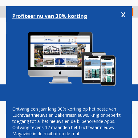
Overslaan
en
x
Digitaal Magazine
Registreer
Check in
naar
Profiteer nu van 30% korting
de
inhoud
gaan
Magazine
Podcasts
Vacatures
Toggl
naviga
Ontvang een jaar lang 30% korting op het beste van
Luchtvaartnieuws en Zakenreisnieuws. Krijg onbeperkt
toegang tot al het nieuws en de bijbehorende Apps.
NS
Ontvang tevens 12 maanden het Luchtvaartnieuws
Magazine in de mail of op de mat.