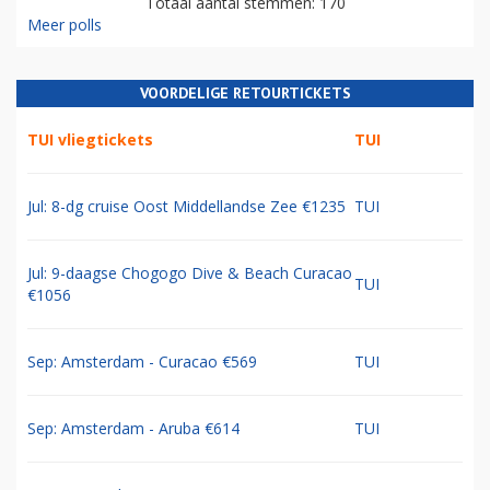
Totaal aantal stemmen: 170
Meer polls
VOORDELIGE RETOURTICKETS
TUI vliegtickets
TUI
Jul: 8-dg cruise Oost Middellandse Zee €1235
TUI
Jul: 9-daagse Chogogo Dive & Beach Curacao
TUI
€1056
Sep: Amsterdam - Curacao €569
TUI
Sep: Amsterdam - Aruba €614
TUI