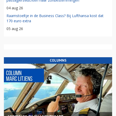
passagiersvluchten naar zonbestemmingen
04 aug 26
Raamstoeltje in de Business Class? Bij Lufthansa kost dat
170 euro extra
05 aug 26
COLUMNS