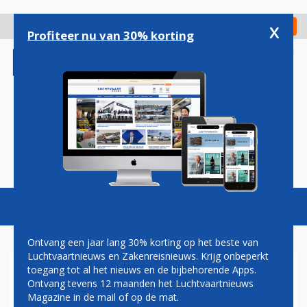
Overslaan
en
x
Digitaal Magazine
Registreer
Check in
naar
Profiteer nu van 30% korting
de
inhoud
gaan
Magazine
Podcasts
Vacatures
Toggl
naviga
Ontvang een jaar lang 30% korting op het beste van
Luchtvaartnieuws en Zakenreisnieuws. Krijg onbeperkt
toegang tot al het nieuws en de bijbehorende Apps.
NS
Ontvang tevens 12 maanden het Luchtvaartnieuws
Magazine in de mail of op de mat.