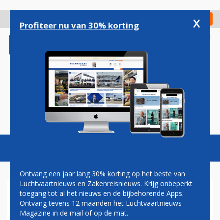
Overslaan
en
x
Digitaal Magazine
Registreer
Check in
naar
Profiteer nu van 30% korting
de
inhoud
gaan
Magazine
Podcasts
Vacatures
Toggl
naviga
Ontvang een jaar lang 30% korting op het beste van
Luchtvaartnieuws en Zakenreisnieuws. Krijg onbeperkt
toegang tot al het nieuws en de bijbehorende Apps.
FNV SPOOR: VRIJDAG
Ontvang tevens 12 maanden het Luchtvaartnieuws
VOORALSNOG GEEN TREINEN
Magazine in de mail of op de mat.