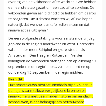
overleg van de vakbonden af te wachten. "We hebben
een eerste stap gezet om een cao af te spreken. De
vakbonden gaven aan tijd nodig te hebben om daarop
te reageren. Die uitkomst wachten wij af. We hopen
natuurlijk dat we snel aan tafel zullen zitten en dat
nieuwe acties uitblijven."
De eerstvolgende staking is voor aanstaande vrijdag
gepland in de regio's noordwest en west. Daaronder
vallen onder meer Schiphol en grote steden als
Amsterdam, Den Haag en Rotterdam. Verder
kondigden de vakbonden stakingen aan op dinsdag 13
september in de regio's oost, zuid en noord en op
donderdag 15 september in de regio midden.
Even dit:
Luchtvaartnieuws bestaat inmiddels bijna 25 jaar. In
een tijd waarin talloze vergelijkbare bronnen en
nieuwkomers met veel minder historie om aandacht
schreeuwen, is het belangrijk om betrouwbare