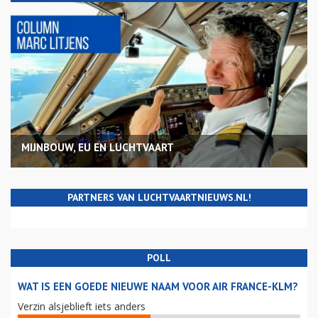
MIJNBOUW, EU EN LUCHTVAART
PARTNERS VAN LUCHTVAARTNIEUWS.NL!
POLL
WAT IS EEN GOEDE NIEUWE NAAM VOOR AIR FRANCE-KLM?
Verzin alsjeblieft iets anders