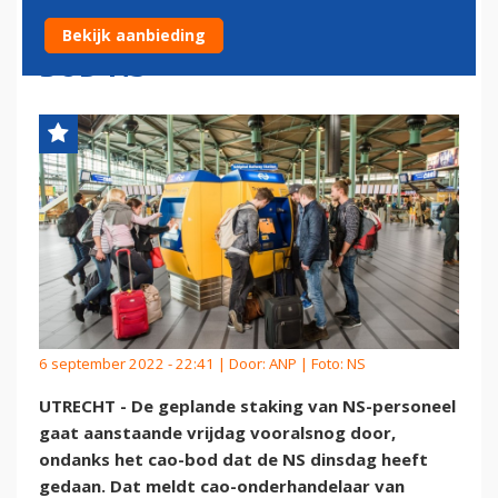
NAAR SCHIPHOL, ONDANKS
Bekijk aanbieding
BOD NS
6 september 2022 - 22:41 | Door:
ANP
| Foto: NS
UTRECHT - De geplande staking van NS-personeel
gaat aanstaande vrijdag vooralsnog door,
ondanks het cao-bod dat de NS dinsdag heeft
gedaan. Dat meldt cao-onderhandelaar van