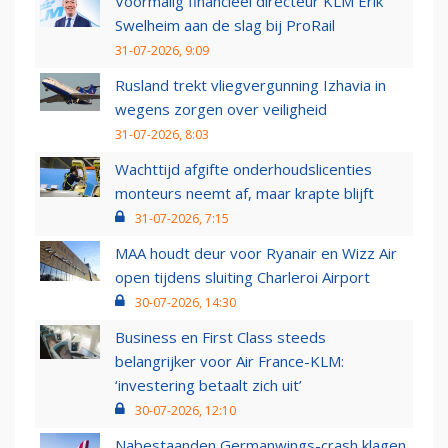
Voormalig financieel directeur KLM Erik
Swelheim aan de slag bij ProRail
31-07-2026, 9:09
Rusland trekt vliegvergunning Izhavia in
wegens zorgen over veiligheid
31-07-2026, 8:03
Wachttijd afgifte onderhoudslicenties
monteurs neemt af, maar krapte blijft
31-07-2026, 7:15
MAA houdt deur voor Ryanair en Wizz Air
open tijdens sluiting Charleroi Airport
30-07-2026, 14:30
Business en First Class steeds
belangrijker voor Air France-KLM:
‘investering betaalt zich uit’
30-07-2026, 12:10
Nabestaanden Germanwings-crash klagen