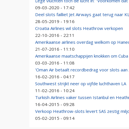
Lege vluchten toch de lucht in: "Voorkomen dat
09-03-2020 - 17:42
Deel slots failliet Jet Airways gaat terug naar 
28-05-2019 - 19:16
Croatia Airlines wil slots Heathrow verkopen
22-10-2016 - 22:11
Amerikaanse airlines overdag welkom op Hane
21-07-2016 - 11:10
Amerikaanse maatschappijen knokken om Cuba
03-03-2016 - 11:08
'Oman Air betaalt recordbedrag voor slots aan
16-02-2016 - 04:17
Southwest strijkt neer op vijfde luchthaven LA
11-02-2016 - 10:24
Turkish Airlines vaker tussen Istanbul en Heat
16-04-2015 - 09:28
Verkoop Heathrow-slots levert SAS zestig milj
05-02-2015 - 09:14