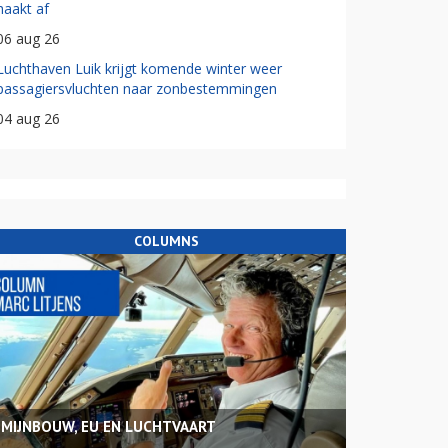
haakt af
06 aug 26
Luchthaven Luik krijgt komende winter weer
passagiersvluchten naar zonbestemmingen
04 aug 26
COLUMNS
MIJNBOUW, EU EN LUCHTVAART