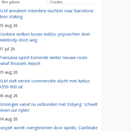
Best gelezen
Crashes
KLM annuleert meerdere vluchten naar Barcelona
door staking
05 aug 26
Donkere wolken boven IndiGo: prijsvechter doet
widebody-vloot weg
31 jul 26
Transavia opent komende winter nieuwe route
vanaf Brussels Airport
05 aug 26
KLM stelt eerste commerciële vlucht met Airbus
A350-900 uit
06 aug 26
Groningen vanaf nu verbonden met Esbjerg: 'scheelt
zeven uur rijden'
04 aug 26
easyJet wordt overgenomen door Apollo, Castlelake