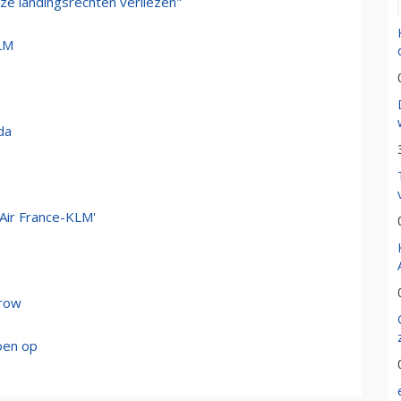
 ze landingsrechten verliezen"
KLM
da
 Air France-KLM'
hrow
oen op