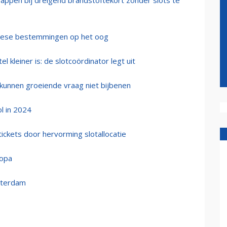
appen bij dreigend brandstoftekort zonder slots te
opese bestemmingen op het oog
l kleiner is: de slotcoördinator legt uit
kunnen groeiende vraag niet bijbenen
l in 2024
ickets door hervorming slotallocatie
ropa
sterdam