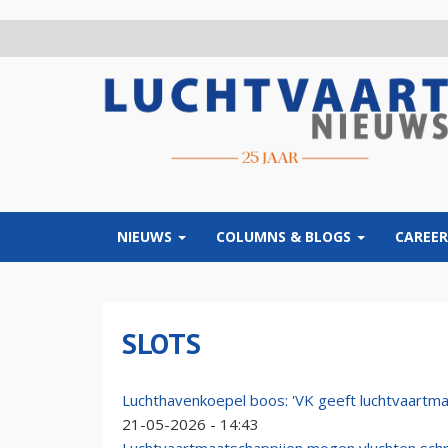
Overslaan
en
naar
de
inhoud
gaan
NIEUWS
COLUMNS & BLOGS
CAREER
SLOTS
Luchthavenkoepel boos: 'VK geeft luchtvaartmaa
21-05-2026 - 14:43