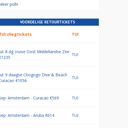
Meer polls
VOORDELIGE RETOURTICKETS
TUI vliegtickets
TUI
Jul: 8-dg cruise Oost Middellandse Zee
TUI
€1235
Jul: 9-daagse Chogogo Dive & Beach
TUI
Curacao €1056
Sep: Amsterdam - Curacao €569
TUI
Sep: Amsterdam - Aruba €614
TUI