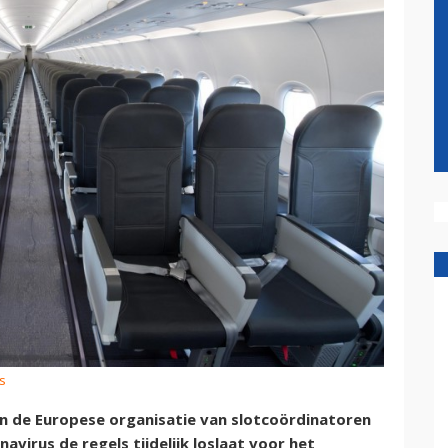
s
én de Europese organisatie van slotcoördinatoren
virus de regels tijdelijk loslaat voor het