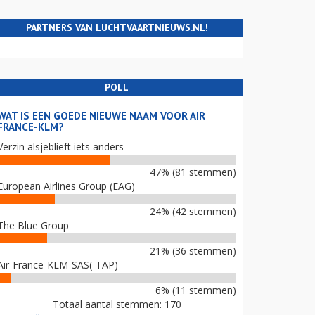
PARTNERS VAN LUCHTVAARTNIEUWS.NL!
POLL
WAT IS EEN GOEDE NIEUWE NAAM VOOR AIR
FRANCE-KLM?
Verzin alsjeblieft iets anders
47% (81 stemmen)
European Airlines Group (EAG)
24% (42 stemmen)
The Blue Group
21% (36 stemmen)
Air-France-KLM-SAS(-TAP)
6% (11 stemmen)
Totaal aantal stemmen: 170