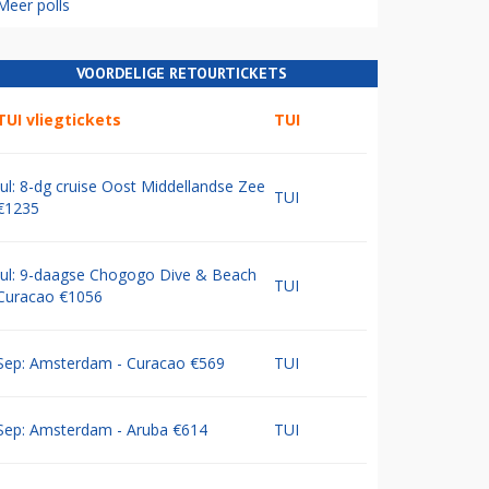
Meer polls
VOORDELIGE RETOURTICKETS
TUI vliegtickets
TUI
Jul: 8-dg cruise Oost Middellandse Zee
TUI
€1235
Jul: 9-daagse Chogogo Dive & Beach
TUI
Curacao €1056
Sep: Amsterdam - Curacao €569
TUI
Sep: Amsterdam - Aruba €614
TUI