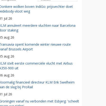
Donkere wolken boven IndiGo: prijsvechter doet
widebody-vloot weg
31 jul 26
KLM annuleert meerdere vluchten naar Barcelona
door staking
05 aug 26
Transavia opent komende winter nieuwe route
vanaf Brussels Airport
05 aug 26
KLM stelt eerste commerciële vlucht met Airbus
A350-900 uit
06 aug 26
Voormalig financieel directeur KLM Erik Swelheim
aan de slag bij ProRail
31 jul 26
Groningen vanaf nu verbonden met Esbjerg: 'scheelt
zeven uur rijden'