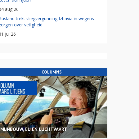
04 aug 26
Rusland trekt vliegvergunning Izhavia in wegens
zorgen over veiligheid
31 jul 26
COLUMNS
MIJNBOUW, EU EN LUCHTVAART