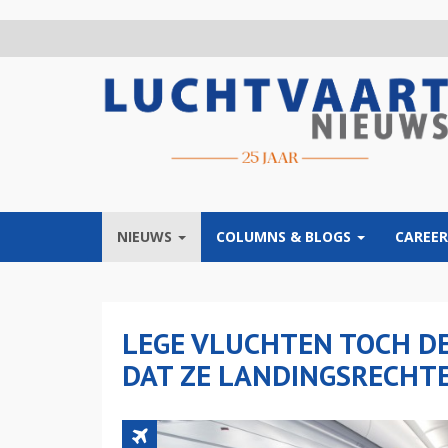
Overslaan
en
naar
de
inhoud
gaan
NIEUWS
COLUMNS & BLOGS
CAREER
LEGE VLUCHTEN TOCH D
DAT ZE LANDINGSRECHTE