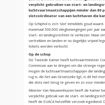
verplicht gebruiken van start- en landingsr
luchtvaartmaatschappijen minder dan 80 p
slotcoördinator van een luchthaven die kan
Op Schiphol is zo'n 'slot' inmiddels goud waard.
maximaal 500.000 vliegbewegingen per jaar aan
start- en landingsrechten te verliezen. Maar omd
vertrekken en landen er nu dagelijks vrijwel le
tickets worden verkocht.
Op de schop
De Tweede Kamer heeft luchtvaartminister Co
Commissie aan te dringen om die strenge regels 
mogen de luchtvaartmaatschappijen die landing
rug is. Als het aan GroenLinks ligt, is dit het
die slots niet terug te geven en zo voor minder
Minister Van Nieuwenhuizen heeft de Kamer b
verplichte gebruik van de start- en landingsrec
heeft de EUACA hetzelfde verzoek ingediend. De