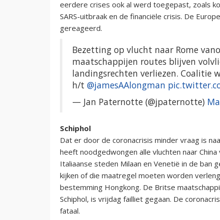
eerdere crises ook al werd toegepast, zoals k
SARS-uitbraak en de financiële crisis. De Eur
gereageerd.
Bezetting op vlucht naar Rome vano
maatschappijen routes blijven volv
landingsrechten verliezen. Coalitie 
h/t
@jamesAAlongman
pic.twitter
— Jan Paternotte (@jpaternotte)
Ma
Schiphol
Dat er door de coronacrisis minder vraag is naar
heeft noodgedwongen alle vluchten naar China 
Italiaanse steden Milaan en Venetië in de ban
kijken of die maatregel moeten worden verlengd
bestemming Hongkong. De Britse maatschappij F
Schiphol, is vrijdag failliet gegaan. De coronac
fataal.