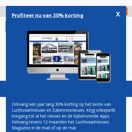
Overslaan
en
x
Digitaal Magazine
Registreer
Check in
naar
Profiteer nu van 30% korting
de
inhoud
gaan
Magazine
Podcasts
Vacatures
Toggl
naviga
Ontvang een jaar lang 30% korting op het beste van
Luchtvaartnieuws en Zakenreisnieuws. Krijg onbeperkt
toegang tot al het nieuws en de bijbehorende Apps.
TRANSAVIA UITGEROEPEN
Ontvang tevens 12 maanden het Luchtvaartnieuws
TOT MEEST PUNCTUELE
Magazine in de mail of op de mat.