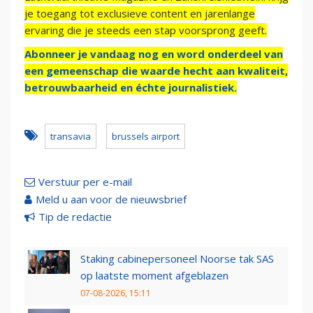
je toegang tot exclusieve content en jarenlange
ervaring die je steeds een stap voorsprong geeft.
Abonneer je vandaag nog en word onderdeel van
een gemeenschap die waarde hecht aan kwaliteit,
betrouwbaarheid en échte journalistiek.
transavia
brussels airport
Verstuur per e-mail
Meld u aan voor de nieuwsbrief
Tip de redactie
Staking cabinepersoneel Noorse tak SAS
op laatste moment afgeblazen
07-08-2026, 15:11