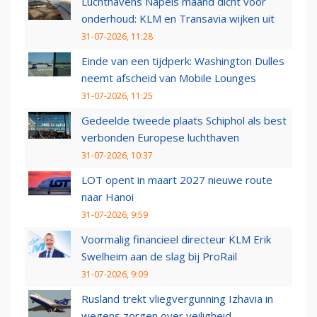
Luchthavens Napels maand dicht voor
onderhoud: KLM en Transavia wijken uit
31-07-2026, 11:28
Einde van een tijdperk: Washington Dulles
neemt afscheid van Mobile Lounges
31-07-2026, 11:25
Gedeelde tweede plaats Schiphol als best
verbonden Europese luchthaven
31-07-2026, 10:37
LOT opent in maart 2027 nieuwe route
naar Hanoi
31-07-2026, 9:59
Voormalig financieel directeur KLM Erik
Swelheim aan de slag bij ProRail
31-07-2026, 9:09
Rusland trekt vliegvergunning Izhavia in
wegens zorgen over veiligheid