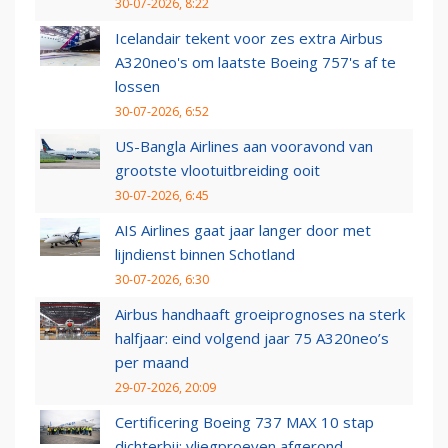
30-07-2026, 8:22
Icelandair tekent voor zes extra Airbus
A320neo's om laatste Boeing 757's af te
lossen
30-07-2026, 6:52
US-Bangla Airlines aan vooravond van
grootste vlootuitbreiding ooit
30-07-2026, 6:45
AIS Airlines gaat jaar langer door met
lijndienst binnen Schotland
30-07-2026, 6:30
Airbus handhaaft groeiprognoses na sterk
halfjaar: eind volgend jaar 75 A320neo’s
per maand
29-07-2026, 20:09
Certificering Boeing 737 MAX 10 stap
dichterbij: vliegproeven afgerond