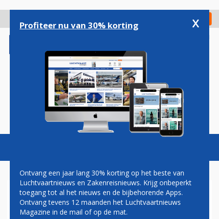
Overslaan
en
x
Digitaal Magazine
Registreer
Check in
naar
Profiteer nu van 30% korting
de
inhoud
gaan
Magazine
Podcasts
Vacatures
Toggl
naviga
Ontvang een jaar lang 30% korting op het beste van
Luchtvaartnieuws en Zakenreisnieuws. Krijg onbeperkt
toegang tot al het nieuws en de bijbehorende Apps.
MAASTRICHT AACHEN
Ontvang tevens 12 maanden het Luchtvaartnieuws
AIRPORT VERWACHT
Magazine in de mail of op de mat.