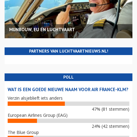
MIJNBOUW, EU EN LUCHTVAART
PARTNERS VAN LUCHTVAARTNIEUWS.NL!
POLL
WAT IS EEN GOEDE NIEUWE NAAM VOOR AIR FRANCE-KLM?
Verzin alsjeblieft iets anders
47% (81 stemmen)
European Airlines Group (EAG)
24% (42 stemmen)
The Blue Group