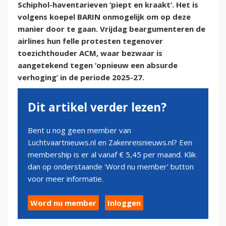
Schiphol-haventarieven ‘piept en kraakt’. Het is
volgens koepel BARIN onmogelijk om op deze
manier door te gaan. Vrijdag beargumenteren de
airlines hun felle protesten tegenover
toezichthouder ACM, waar bezwaar is
aangetekend tegen ‘opnieuw een absurde
verhoging’ in de periode 2025-27.
Dit artikel verder lezen?
Bent u nog geen member van
Luchtvaartnieuws.nl en Zakenreisnieuws.nl? Een
membership is er al vanaf € 5,45 per maand. Klik
dan op onderstaande 'Word nu member' button
voor meer informatie.
Word nu member
Inloggen