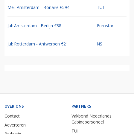
Jul: 9-daagse Chogogo Dive & Beach Curacao
TUI
€1056
Sep: Amsterdam - Curacao €569
TUI
Sep: Amsterdam - Aruba €614
TUI
Mei: Amsterdam - Bonaire €594
TUI
Jul: Amsterdam - Berlijn €38
Eurostar
Jul: Rotterdam - Antwerpen €21
NS