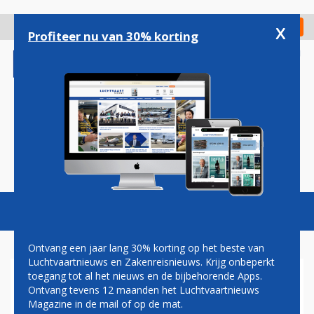
Overslaan
en
x
Digitaal Magazine
Registreer
Check in
naar
Profiteer nu van 30% korting
de
inhoud
gaan
Magazine
Podcasts
Vacatures
Toggl
naviga
Ontvang een jaar lang 30% korting op het beste van
Luchtvaartnieuws en Zakenreisnieuws. Krijg onbeperkt
toegang tot al het nieuws en de bijbehorende Apps.
LUCHTVAARTSECTOR PLEIT
Ontvang tevens 12 maanden het Luchtvaartnieuws
BIJ ACM TEGEN HOGE
Magazine in de mail of op de mat.