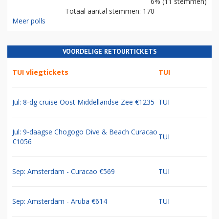
47% (81 stemmen)
European Airlines Group (EAG)
24% (42 stemmen)
The Blue Group
21% (36 stemmen)
Air-France-KLM-SAS(-TAP)
6% (11 stemmen)
Totaal aantal stemmen: 170
Meer polls
VOORDELIGE RETOURTICKETS
TUI vliegtickets
TUI
Jul: 8-dg cruise Oost Middellandse Zee €1235
TUI