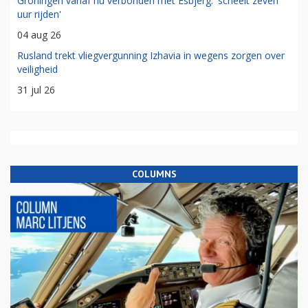
05 aug 26
KLM stelt eerste commerciële vlucht met Airbus A350-900 uit
06 aug 26
Voormalig financieel directeur KLM Erik Swelheim aan de slag
bij ProRail
31 jul 26
Groningen vanaf nu verbonden met Esbjerg: 'scheelt zeven
uur rijden'
04 aug 26
Rusland trekt vliegvergunning Izhavia in wegens zorgen over
veiligheid
31 jul 26
COLUMNS