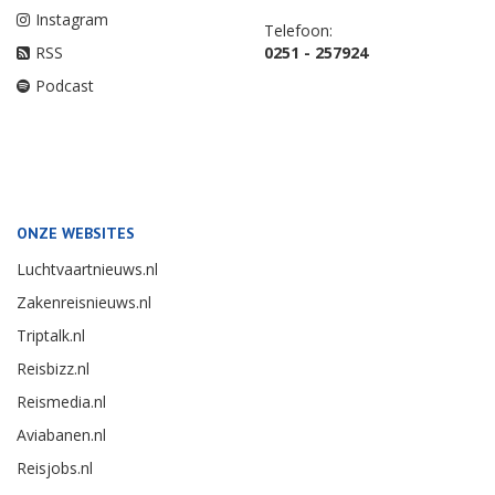
VOLG ONS
ABONNEE VRAGEN
Nieuwsbrief
Neem een Abonnement
Twitter
Vragen over betaling
Facebook
Adreswijziging
LinkedIn
Opzeggen
Youtube
Overige vragen
Instagram
Telefoon:
RSS
0251 - 257924
Podcast
ONZE WEBSITES
Luchtvaartnieuws.nl