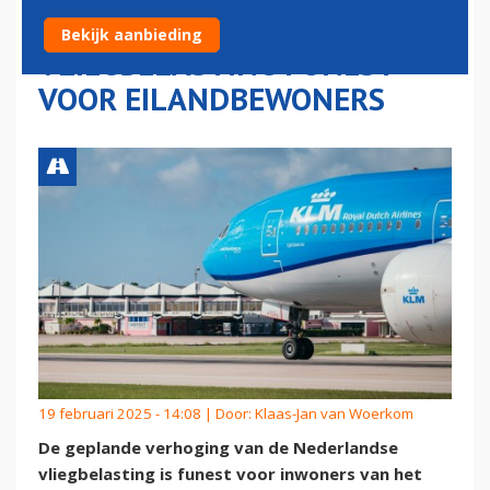
NOODKLOK: HOGERE
Bekijk aanbieding
VLIEGBELASTING FUNEST
VOOR EILANDBEWONERS
19 februari 2025 - 14:08 | Door:
Klaas-Jan van Woerkom
De geplande verhoging van de Nederlandse
vliegbelasting is funest voor inwoners van het