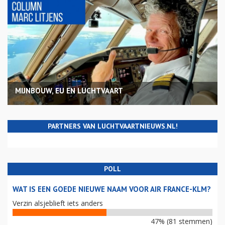
MIJNBOUW, EU EN LUCHTVAART
PARTNERS VAN LUCHTVAARTNIEUWS.NL!
POLL
WAT IS EEN GOEDE NIEUWE NAAM VOOR AIR FRANCE-KLM?
Verzin alsjeblieft iets anders
47% (81 stemmen)