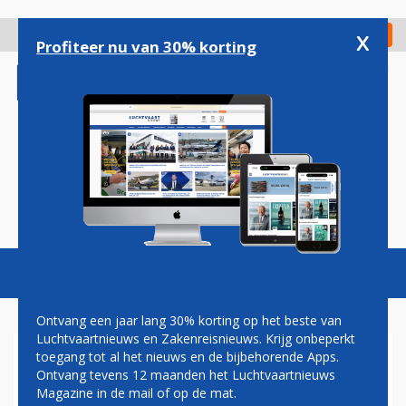
Overslaan
en
x
Digitaal Magazine
Registreer
Check in
naar
Profiteer nu van 30% korting
de
inhoud
gaan
Magazine
Podcasts
Vacatures
Toggl
naviga
Ontvang een jaar lang 30% korting op het beste van
Luchtvaartnieuws en Zakenreisnieuws. Krijg onbeperkt
toegang tot al het nieuws en de bijbehorende Apps.
ANTILLIAANSE
Ontvang tevens 12 maanden het Luchtvaartnieuws
LUCHTHAVENS LUIDEN
Magazine in de mail of op de mat.