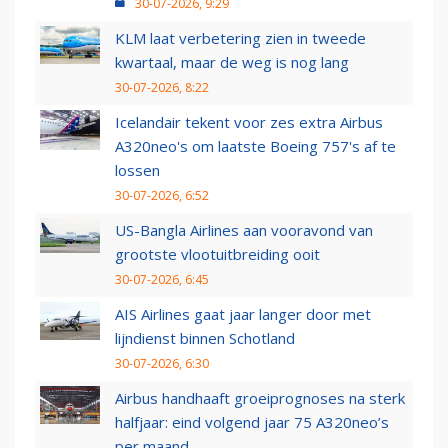
30-07-2026, 9:29
KLM laat verbetering zien in tweede
kwartaal, maar de weg is nog lang
30-07-2026, 8:22
Icelandair tekent voor zes extra Airbus
A320neo's om laatste Boeing 757's af te
lossen
30-07-2026, 6:52
US-Bangla Airlines aan vooravond van
grootste vlootuitbreiding ooit
30-07-2026, 6:45
AIS Airlines gaat jaar langer door met
lijndienst binnen Schotland
30-07-2026, 6:30
Airbus handhaaft groeiprognoses na sterk
halfjaar: eind volgend jaar 75 A320neo’s
per maand