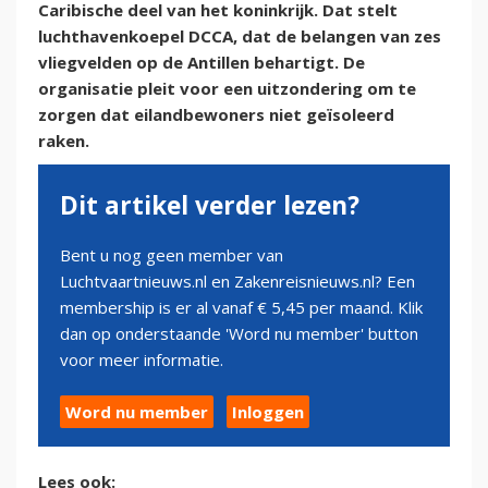
Caribische deel van het koninkrijk. Dat stelt
luchthavenkoepel DCCA, dat de belangen van zes
vliegvelden op de Antillen behartigt. De
organisatie pleit voor een uitzondering om te
zorgen dat eilandbewoners niet geïsoleerd
raken.
Dit artikel verder lezen?
Bent u nog geen member van
Luchtvaartnieuws.nl en Zakenreisnieuws.nl? Een
membership is er al vanaf € 5,45 per maand. Klik
dan op onderstaande 'Word nu member' button
voor meer informatie.
Word nu member
Inloggen
Lees ook: