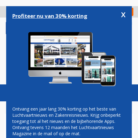
Overslaan
en
x
Digitaal Magazine
Registreer
Check in
naar
Profiteer nu van 30% korting
de
inhoud
gaan
Magazine
Podcasts
Vacatures
Toggl
naviga
Ontvang een jaar lang 30% korting op het beste van
Luchtvaartnieuws en Zakenreisnieuws. Krijg onbeperkt
toegang tot al het nieuws en de bijbehorende Apps.
TRANSAVIA
Ontvang tevens 12 maanden het Luchtvaartnieuws
Magazine in de mail of op de mat.