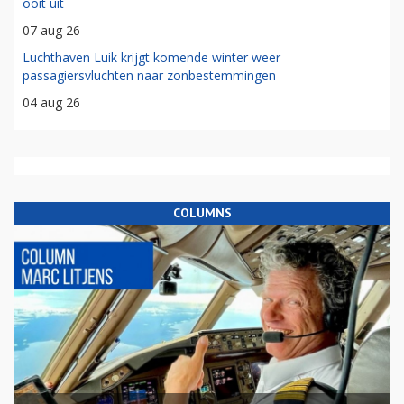
ooit uit
07 aug 26
Luchthaven Luik krijgt komende winter weer
passagiersvluchten naar zonbestemmingen
04 aug 26
COLUMNS