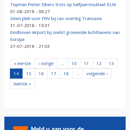
Topman Pieter Elbers trots op halfjaarresultaat KLM
01-08-2018 - 08:27
Geen plek voor FNV bij cao-overleg Transavia
31-07-2018 - 19:31
Eindhoven Airport bij snelst groeiende luchthavens van
Europa
27-07-2018 - 21:03
« eerste
‹ vorige
…
10
11
12
13
14
15
16
17
18
…
volgende ›
laatste »
Meld u aan voor de