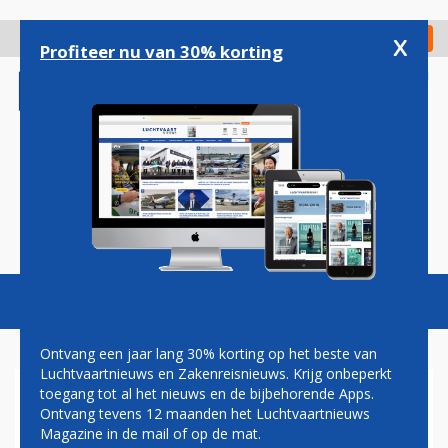
Overslaan
en
x
Digitaal Magazine
Registreer
Check in
naar
Profiteer nu van 30% korting
de
inhoud
gaan
Magazine
Podcasts
Vacatures
Toggl
naviga
Ontvang een jaar lang 30% korting op het beste van
Luchtvaartnieuws en Zakenreisnieuws. Krijg onbeperkt
toegang tot al het nieuws en de bijbehorende Apps.
TRANSAVIA
Ontvang tevens 12 maanden het Luchtvaartnieuws
Magazine in de mail of op de mat.