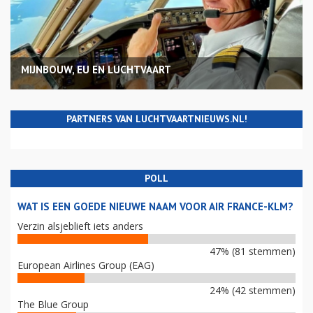
MIJNBOUW, EU EN LUCHTVAART
PARTNERS VAN LUCHTVAARTNIEUWS.NL!
POLL
WAT IS EEN GOEDE NIEUWE NAAM VOOR AIR FRANCE-KLM?
Verzin alsjeblieft iets anders
47% (81 stemmen)
European Airlines Group (EAG)
24% (42 stemmen)
The Blue Group