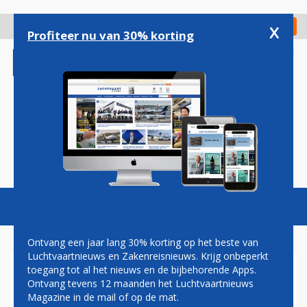
Overslaan
en
x
Digitaal Magazine
Registreer
Check in
naar
Profiteer nu van 30% korting
de
inhoud
gaan
Magazine
Podcasts
Vacatures
Toggl
naviga
Ontvang een jaar lang 30% korting op het beste van
Luchtvaartnieuws en Zakenreisnieuws. Krijg onbeperkt
toegang tot al het nieuws en de bijbehorende Apps.
TRANSAVIA WIL KOMENDE
Ontvang tevens 12 maanden het Luchtvaartnieuws
WINTER ALSNOG VAN
Magazine in de mail of op de mat.