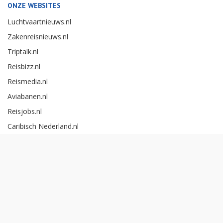
ONZE WEBSITES
Luchtvaartnieuws.nl
Zakenreisnieuws.nl
Triptalk.nl
Reisbizz.nl
Reismedia.nl
Aviabanen.nl
Reisjobs.nl
Caribisch Nederland.nl
Careerexperience.nl
Zakenreisawards.nl
Copyright Reismedia BV 2026 -
Cookieinstellingen