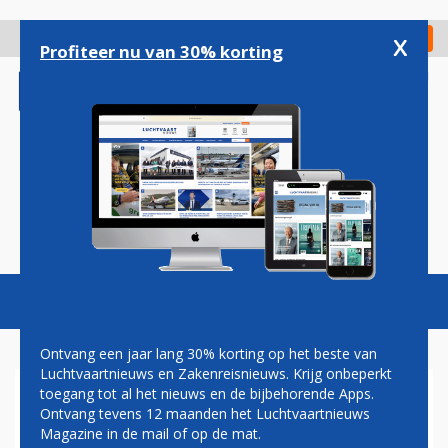
Overslaan
en
x
Digitaal Magazine
Registreer
Check in
naar
Profiteer nu van 30% korting
de
inhoud
gaan
Magazine
Podcasts
Vacatures
Toggl
naviga
Ontvang een jaar lang 30% korting op het beste van
Luchtvaartnieuws en Zakenreisnieuws. Krijg onbeperkt
toegang tot al het nieuws en de bijbehorende Apps.
TRANSAVIA
Ontvang tevens 12 maanden het Luchtvaartnieuws
Magazine in de mail of op de mat.