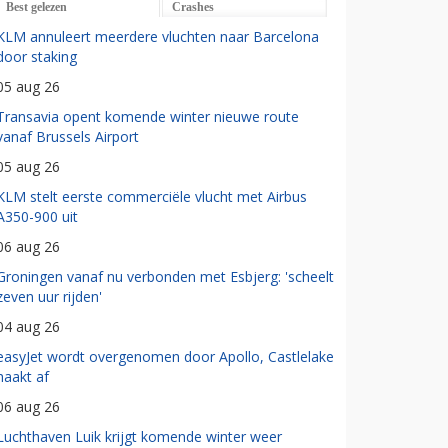
Best gelezen
Crashes
KLM annuleert meerdere vluchten naar Barcelona
door staking
05 aug 26
Transavia opent komende winter nieuwe route
vanaf Brussels Airport
05 aug 26
KLM stelt eerste commerciële vlucht met Airbus
A350-900 uit
06 aug 26
Groningen vanaf nu verbonden met Esbjerg: 'scheelt
zeven uur rijden'
04 aug 26
easyJet wordt overgenomen door Apollo, Castlelake
haakt af
06 aug 26
Luchthaven Luik krijgt komende winter weer