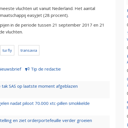
meeste vluchten uit vanuit Nederland. Het aantal
maatschappij easyJet (28 procent).
ppijen in de periode tussen 21 september 2017 en 21
e vluchten.
tui fly
transavia
nieuwsbrief
Tip de redactie
 tak SAS op laatste moment afgeblazen
elen nadat piloot 70.000 xtc-pillen smokkelde
elling en ziet orderportefeuille verder groeien