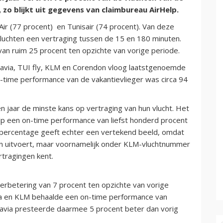
 zo blijkt uit gegevens van claimbureau AirHelp.
ir (77 procent) en Tunisair (74 procent). Van deze
luchten een vertraging tussen de 15 en 180 minuten.
van ruim 25 procent ten opzichte van vorige periode.
avia, TUI fly, KLM en Corendon vloog laatstgenoemde
n-time performance van de vakantievlieger was circa 94
 jaar de minste kans op vertraging van hun vlucht. Het
lp een on-time performance van liefst honderd procent
t percentage geeft echter een vertekend beeld, omdat
n uitvoert, maar voornamelijk onder KLM-vluchtnummer
rtragingen kent.
erbetering van 7 procent ten opzichte van vorige
ia en KLM behaalde een on-time performance van
savia presteerde daarmee 5 procent beter dan vorig