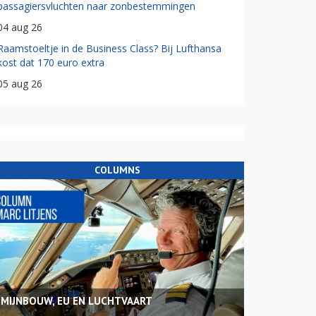
passagiersvluchten naar zonbestemmingen
04 aug 26
Raamstoeltje in de Business Class? Bij Lufthansa
kost dat 170 euro extra
05 aug 26
COLUMNS
MIJNBOUW, EU EN LUCHTVAART