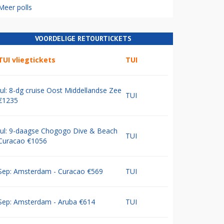
Meer polls
VOORDELIGE RETOURTICKETS
TUI vliegtickets
TUI
Jul: 8-dg cruise Oost Middellandse Zee
TUI
€1235
Jul: 9-daagse Chogogo Dive & Beach
TUI
Curacao €1056
Sep: Amsterdam - Curacao €569
TUI
Sep: Amsterdam - Aruba €614
TUI