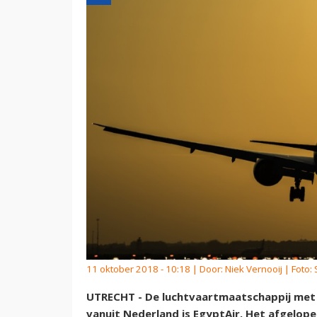
11 oktober 2018 - 10:18 | Door:
Niek Vernooij
| Foto:
UTRECHT - De luchtvaartmaatschappij met 
vanuit Nederland is EgyptAir. Het afgelope