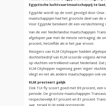
Egyptische luchtvaartmaatschappij te laat,
EgyptAir wordt op de voet gevolgd door Onur A
maatschappijen had het grootste deel van de v
Voor EgyptAir betekent dit een verslechtering 
Van de vier Nederlandse maatschappijen Trans
afgelopen jaar met de minste vertraging: de o
procent, hetzelfde als in het jaar ervoor.
Reizigers van KLM Cityhopper hadden afgelopen
dochterbedrijf van KLM scoorde volgens AirHe
op vluchten vertrekkend vanuit Nederland. Da
KLM Cityhopper nagenoeg geen 'eigen' vluchte
vliegt en net als andere maatschappijen ook ve
KLM presteert gelijk
Ook TUI fly scoort goed met 89 procent, een v
periode. De grootste maatschappijen Transav
respectievelijk 87 procent en 81 procent Tran
jaar, terwijl KLM gelijk presteerde.