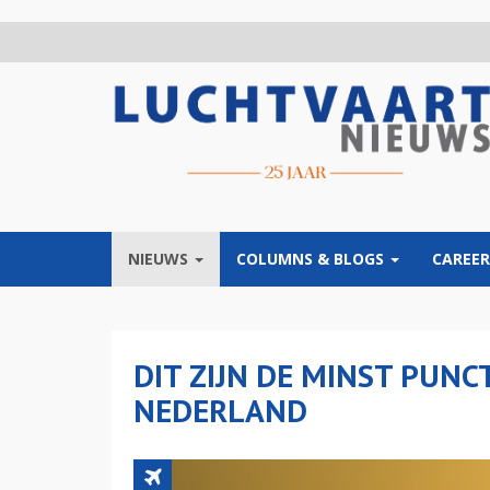
Overslaan
en
naar
de
inhoud
gaan
NIEUWS
COLUMNS & BLOGS
CAREER
DIT ZIJN DE MINST PUNC
NEDERLAND