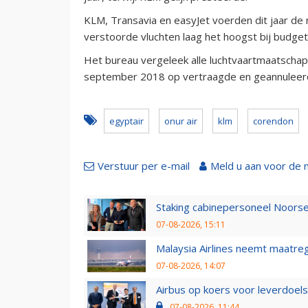
KLM, Transavia en easyJet voerden dit jaar de 
verstoorde vluchten laag het hoogst bij budget
Het bureau vergeleek alle luchtvaartmaatscha
september 2018 op vertraagde en geannuleerd
egyptair
onur air
klm
corendon
Verstuur per e-mail
Meld u aan voor de 
Staking cabinepersoneel Noorse
07-08-2026, 15:11
Malaysia Airlines neemt maatreg
07-08-2026, 14:07
Airbus op koers voor leverdoelst
07-08-2026, 11:44