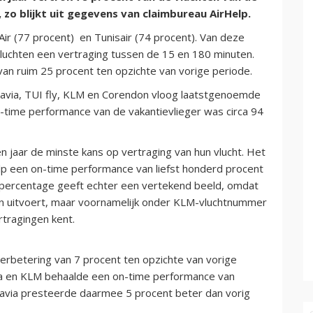
 zo blijkt uit gegevens van claimbureau AirHelp.
ir (77 procent) en Tunisair (74 procent). Van deze
luchten een vertraging tussen de 15 en 180 minuten.
van ruim 25 procent ten opzichte van vorige periode.
avia, TUI fly, KLM en Corendon vloog laatstgenoemde
n-time performance van de vakantievlieger was circa 94
 jaar de minste kans op vertraging van hun vlucht. Het
lp een on-time performance van liefst honderd procent
t percentage geeft echter een vertekend beeld, omdat
n uitvoert, maar voornamelijk onder KLM-vluchtnummer
rtragingen kent.
erbetering van 7 procent ten opzichte van vorige
ia en KLM behaalde een on-time performance van
savia presteerde daarmee 5 procent beter dan vorig