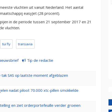
meeste vluchten uit vanuit Nederland. Het aantal
maatschappij easyJet (28 procent).
ppijen in de periode tussen 21 september 2017 en 21
e vluchten.
tui fly
transavia
nieuwsbrief
Tip de redactie
 tak SAS op laatste moment afgeblazen
elen nadat piloot 70.000 xtc-pillen smokkelde
elling en ziet orderportefeuille verder groeien