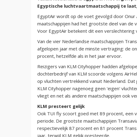
Egyptische luchtvaartmaatschappij te laat,
EgyptAir wordt op de voet gevolgd door Onur A
maatschappijen had het grootste deel van de v
Voor EgyptAir betekent dit een verslechtering 
Van de vier Nederlandse maatschappijen Trans
afgelopen jaar met de minste vertraging: de o
procent, hetzelfde als in het jaar ervoor.
Reizigers van KLM Cityhopper hadden afgelopen
dochterbedrijf van KLM scoorde volgens AirHe
op vluchten vertrekkend vanuit Nederland. Da
KLM Cityhopper nagenoeg geen 'eigen' vluchte
vliegt en net als andere maatschappijen ook ve
KLM presteert gelijk
Ook TUI fly scoort goed met 89 procent, een v
periode. De grootste maatschappijen Transav
respectievelijk 87 procent en 81 procent Tran
jaar, terwijl KLM gelijk presteerde.