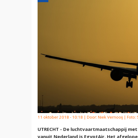
11 oktober 2018 - 10:18 | Door:
Niek Vernooij
| Foto:
UTRECHT - De luchtvaartmaatschappij met 
vanuit Nederland is EgyptAir. Het afgelope