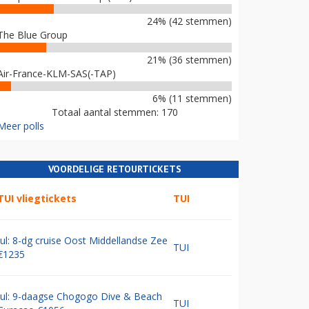
24% (42 stemmen)
The Blue Group
21% (36 stemmen)
Air-France-KLM-SAS(-TAP)
6% (11 stemmen)
Totaal aantal stemmen: 170
Meer polls
VOORDELIGE RETOURTICKETS
TUI vliegtickets
TUI
Jul: 8-dg cruise Oost Middellandse Zee
TUI
€1235
Jul: 9-daagse Chogogo Dive & Beach
TUI