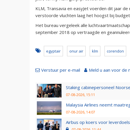
KLM, Transavia en easyJet voerden dit jaar de 
verstoorde vluchten laag het hoogst bij budget
Het bureau vergeleek alle luchtvaartmaatscha
september 2018 op vertraagde en geannuleerd
egyptair
onur air
klm
corendon
Verstuur per e-mail
Meld u aan voor de 
Staking cabinepersoneel Noorse
07-08-2026, 15:11
Malaysia Airlines neemt maatreg
07-08-2026, 14:07
Airbus op koers voor leverdoelst
07-08-2026, 11:44