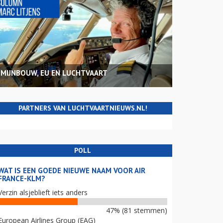
MIJNBOUW, EU EN LUCHTVAART
PARTNERS VAN LUCHTVAARTNIEUWS.NL!
POLL
WAT IS EEN GOEDE NIEUWE NAAM VOOR AIR
FRANCE-KLM?
Verzin alsjeblieft iets anders
47% (81 stemmen)
European Airlines Group (EAG)