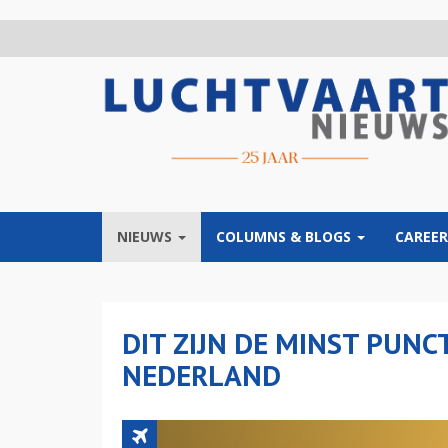
Overslaan
en
naar
de
inhoud
gaan
NIEUWS
COLUMNS & BLOGS
CAREER
DIT ZIJN DE MINST PUNC
NEDERLAND