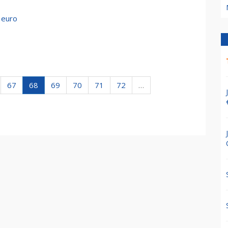
 euro
67
68
69
70
71
72
…