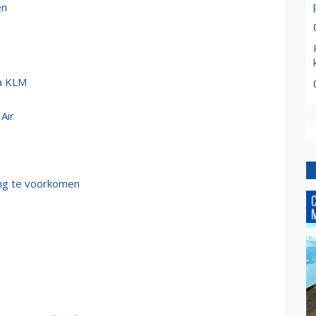
en
ma KLM
 Air
ng te voorkomen