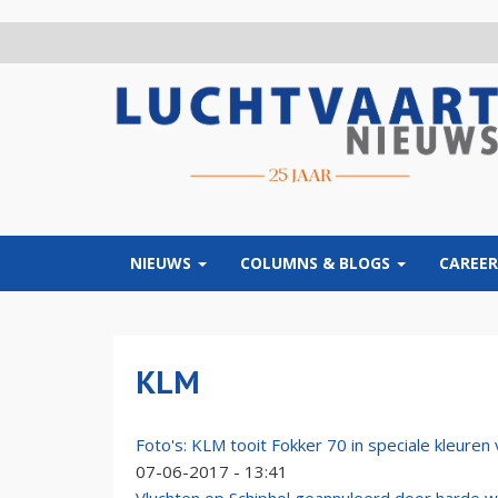
Overslaan
en
naar
de
inhoud
gaan
NIEUWS
COLUMNS & BLOGS
CAREER
KLM
Foto's: KLM tooit Fokker 70 in speciale kleuren
07-06-2017 - 13:41