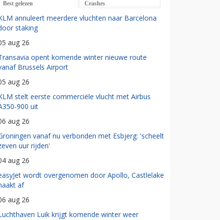
Best gelezen
Crashes
KLM annuleert meerdere vluchten naar Barcelona
door staking
05 aug 26
Transavia opent komende winter nieuwe route
vanaf Brussels Airport
05 aug 26
KLM stelt eerste commerciële vlucht met Airbus
A350-900 uit
06 aug 26
Groningen vanaf nu verbonden met Esbjerg: 'scheelt
zeven uur rijden'
04 aug 26
easyJet wordt overgenomen door Apollo, Castlelake
haakt af
06 aug 26
Luchthaven Luik krijgt komende winter weer