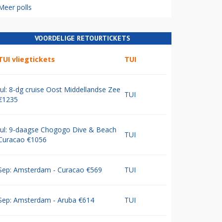
Meer polls
VOORDELIGE RETOURTICKETS
TUI vliegtickets
TUI
Jul: 8-dg cruise Oost Middellandse Zee
TUI
€1235
Jul: 9-daagse Chogogo Dive & Beach
TUI
Curacao €1056
Sep: Amsterdam - Curacao €569
TUI
Sep: Amsterdam - Aruba €614
TUI