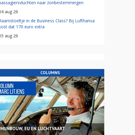
passagiersvluchten naar zonbestemmingen
04 aug 26
Raamstoeltje in de Business Class? Bij Lufthansa
kost dat 170 euro extra
05 aug 26
COLUMNS
MIJNBOUW, EU EN LUCHTVAART