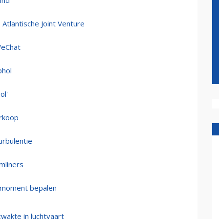
ind
Atlantische Joint Venture
WeChat
phol
ol'
erkoop
rbulentie
mliners
jdmoment bepalen
wakte in luchtvaart