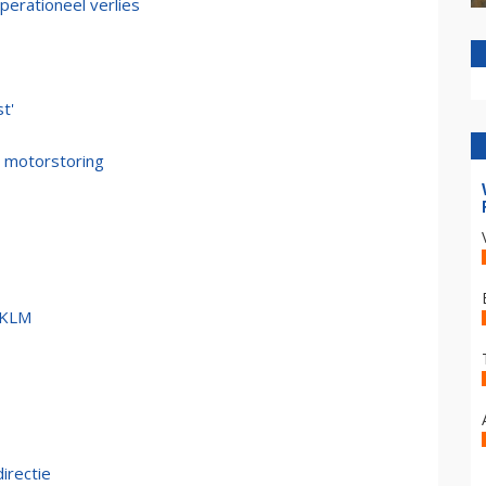
erationeel verlies
t'
m motorstoring
e-KLM
irectie