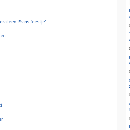
al een 'Frans feestje'
gen
d
er