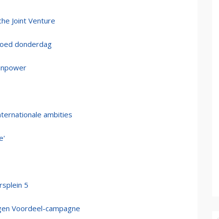
che Joint Venture
goed donderdag
Manpower
ernationale ambities
e'
rsplein 5
 Dagen Voordeel-campagne