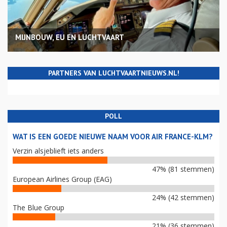
MIJNBOUW, EU EN LUCHTVAART
PARTNERS VAN LUCHTVAARTNIEUWS.NL!
POLL
WAT IS EEN GOEDE NIEUWE NAAM VOOR AIR FRANCE-KLM?
Verzin alsjeblieft iets anders
47% (81 stemmen)
European Airlines Group (EAG)
24% (42 stemmen)
The Blue Group
21% (36 stemmen)