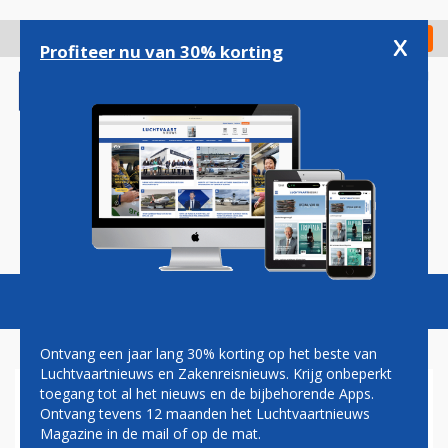
Overslaan
en
x
Digitaal Magazine
Registreer
Check in
naar
Profiteer nu van 30% korting
de
inhoud
gaan
Magazine
Podcasts
Vacatures
Toggl
naviga
Ontvang een jaar lang 30% korting op het beste van
Luchtvaartnieuws en Zakenreisnieuws. Krijg onbeperkt
toegang tot al het nieuws en de bijbehorende Apps.
KLM
Ontvang tevens 12 maanden het Luchtvaartnieuws
Magazine in de mail of op de mat.