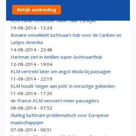
Betere controle gates Schiphol bij slecht zicht
Bekijk aanbieding
19-08-2014 - 17:27
KLM vanaf november vaker naar Curaçao
19-08-2014 - 13:24
Bonaire ontwikkelt luchtvaart-hub voor de Cariben en
Latijns-Amerika
14-08-2014 - 22:48
Hartman ziet in Antillen super-luchtvaarthub
12-08-2014 - 19:04
KLM vertrekt later om angst ebola bij passagier
11-08-2014 - 22:19
KLM houdt 'vinger aan pols' in onrustige gebieden
11-08-2014 - 17:20
Air France-KLM vervoert meer passagiers
08-08-2014 - 07:52
Sluiting luchtruim problematisch voor Europese
maatschappijen
07-08-2014 - 06:51